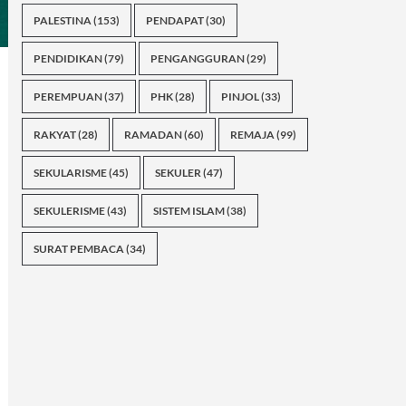
PALESTINA
(153)
PENDAPAT
(30)
PENDIDIKAN
(79)
PENGANGGURAN
(29)
PEREMPUAN
(37)
PHK
(28)
PINJOL
(33)
RAKYAT
(28)
RAMADAN
(60)
REMAJA
(99)
SEKULARISME
(45)
SEKULER
(47)
SEKULERISME
(43)
SISTEM ISLAM
(38)
SURAT PEMBACA
(34)