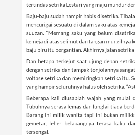
tertindas setrika Lestari yang maju mundur de
Baju-baju sudah hampir habis disetrika. Tibal
mencurigai sesuatu di dalam saku atas kemeja i
suuzan. “Memang saku yang belum disetrika
kemeja di atas selimut dan tangan mungilnya 
baju biru itu bergantian. Akhirnya jalan setrika
Dan betapa terkejut saat ujung depan setrik
dengan setrika dan tampak tonjolannya sangat
voltase setrika dan memiringkan setrika itu. S
yang hampir seluruhnya halus oleh setrika. “Asta
Beberapa kali diusaplah wajah yang mulai di
Tubuhnya serasa lemas dan lunglai tiada berda
Barang ini milik wanita tapi ini bukan milik
gemetar, leher belakangnya terasa kaku da
tersengal.