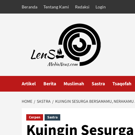
Skip
Beranda
Tentang Kami
Redaksi
Login
to
content
Artikel
Berita
Muslimah
Sastra
Tsaqofah
HOME
SASTRA
KUINGIN SESURGA BERSAMAMU, NERAKAMU 
Cerpen
Sastra
Kuingin Sesurg