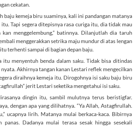
ngan cekatan.
ah baju kemeja biru suaminya, kali ini pandangan matanya
tu. Tapi segera ditepisnya rasa curiga itu, dia tidak mau
 kan menggelembung,” batinnya. Dilanjutlah dia taruh
kembali menggerakkan setrika maju mundur di atas lengan
 itu terhenti sampai di bagian depan baju.
a itu menyentuh benda dalam saku. Tidak bisa ditindas
 nyata. Akhirnya tangan kanan Lestari reflek mengecilkan
egera diraihnya kemeja itu. Dirogohnya isi saku baju biru
gfirullah” jerit Lestari seketika mengetahui isi saku.
rasanya dingin itu, sambil mulutnya terus beristigfar.
ya, dengan apa yang dilihatnya. “Ya Allah, Astagfirullah.
ku,” ucapnya lirih. Matanya mulai berkaca-kaca. Bibirnya
n panas. Dadanya mulai terasa sesak hingga sesekali