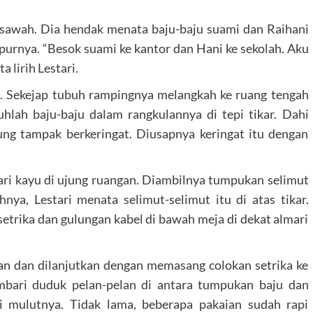
e sawah. Dia hendak menata baju-baju suami dan Raihani
urnya. “Besok suami ke kantor dan Hani ke sekolah. Aku
 lirih Lestari.
u. Sekejap tubuh rampingnya melangkah ke ruang tengah
hlah baju-baju dalam rangkulannya di tepi tikar. Dahi
udung tampak berkeringat. Diusapnya keringat itu dengan
ri kayu di ujung ruangan. Diambilnya tumpukan selimut
nya, Lestari menata selimut-selimut itu di atas tikar.
trika dan gulungan kabel di bawah meja di dekat almari
an dan dilanjutkan dengan memasang colokan setrika ke
embari duduk pelan-pelan di antara tumpukan baju dan
ri mulutnya. Tidak lama, beberapa pakaian sudah rapi