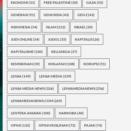
EKONOMI
(31)
FREE PALESTINE
(50)
GAZA
(92)
GENERASI
(91)
GENOSIDA
(43)
GEN Z
(43)
INDONESIA
(54)
ISLAM
(212)
ISRAEL
(50)
JUDI ONLINE
(54)
JUDOL
(35)
KAPITALIS
(26)
KAPITALISME
(330)
KELUARGA
(37)
KEMISKINAN
(39)
KHILAFAH
(108)
KORUPSI
(51)
LENSA
(149)
LENSA MEDIA
(239)
LENSA MEDIA NEWS
(326)
LENSAMEDIANEWS
(256)
LENSAMEDIANEWS.COM
(269)
LENTERA AKSARA
(100)
NARKOBA
(40)
OPINI
(132)
OPINI MUSLIMAH
(72)
PAJAK
(74)