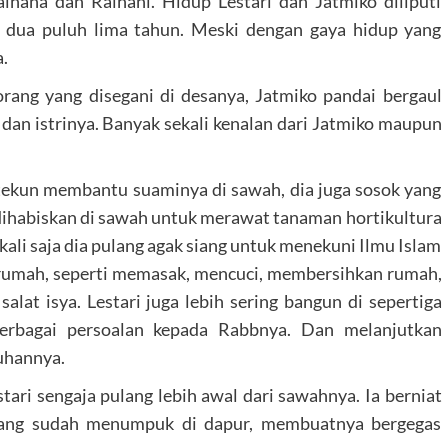
ihana dan Raihani. Hidup Lestari dan Jatmiko diliputi
 dua puluh lima tahun. Meski dengan gaya hidup yang
a.
orang yang disegani di desanya, Jatmiko pandai bergaul
 dan istrinya. Banyak sekali kenalan dari Jatmiko maupun
 tekun membantu suaminya di sawah, dia juga sosok yang
a dihabiskan di sawah untuk merawat tanaman hortikultura
ekali saja dia pulang agak siang untuk menekuni Ilmu Islam
 rumah, seperti memasak, mencuci, membersihkan rumah,
alat isya. Lestari juga lebih sering bangun di sepertiga
rbagai persoalan kepada Rabbnya. Dan melanjutkan
uhannya.
stari sengaja pulang lebih awal dari sawahnya. Ia berniat
ang sudah menumpuk di dapur, membuatnya bergegas