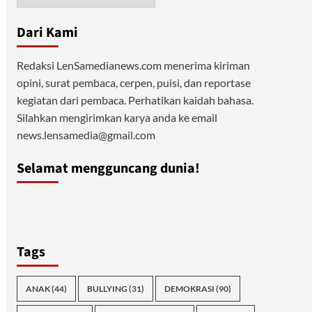
Dari Kami
Redaksi LenSamedianews.com menerima kiriman
opini, surat pembaca, cerpen, puisi, dan reportase
kegiatan dari pembaca. Perhatikan kaidah bahasa.
Silahkan mengirimkan karya anda ke email
news.lensamedia@gmail.com
Selamat mengguncang dunia!
Tags
ANAK
(44)
BULLYING
(31)
DEMOKRASI
(90)