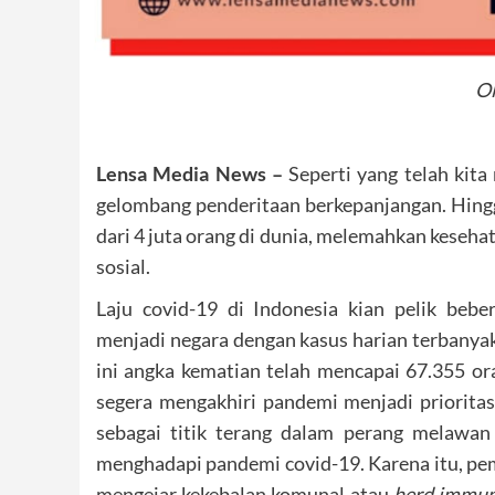
Ol
Lensa Media News –
Seperti yang telah kit
gelombang penderitaan berkepanjangan. Hingga
dari 4 juta orang di dunia, melemahkan keseh
sosial.
Laju covid-19 di Indonesia kian pelik beb
menjadi negara dengan kasus harian terbanyak
ini angka kematian telah mencapai 67.355 ora
segera mengakhiri pandemi menjadi prioritas
sebagai titik terang dalam perang melawan
menghadapi pandemi covid-19. Karena itu, pe
mengejar kekebalan komunal atau
herd immun