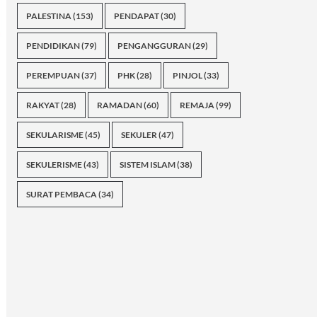
PALESTINA
(153)
PENDAPAT
(30)
PENDIDIKAN
(79)
PENGANGGURAN
(29)
PEREMPUAN
(37)
PHK
(28)
PINJOL
(33)
RAKYAT
(28)
RAMADAN
(60)
REMAJA
(99)
SEKULARISME
(45)
SEKULER
(47)
SEKULERISME
(43)
SISTEM ISLAM
(38)
SURAT PEMBACA
(34)