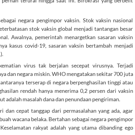
k pernah terurai hingga saat ini. Birokrasi yang berbelit
sebagai negara pengimpor vaksin. Stok vaksin nasional
eterbatasan stok vaksin global menjadi tantangan besar
nal. Awalnya, pemerintah menargetkan sasaran vaksin
nya kasus covid-19, sasaran vaksin bertambah menjadi
).
matian virus tak berjalan secepat virusnya. Terjadi
kaya dan negara miskin. WHO mengatakan sekitar 700 juta
 antaranya terserap di negara berpenghasilan tinggi atau
hasilan rendah hanya menerima 0,2 persen dari vaksin
ut adalah masalah dana dan penundaan pengiriman.
ri dan cepat tanggap dari permasalahan yang ada, agar
ebuah wacana belaka. Bertahan sebagai negara pengimpor
 Keselamatan rakyat adalah yang utama dibanding ego