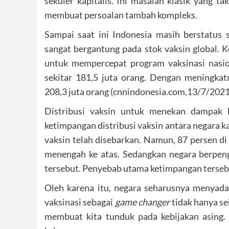
sekuler kapitalis. Ini masalah klasik yang ta
membuat persoalan tambah kompleks.
Sampai saat ini Indonesia masih berstatus 
sangat bergantung pada stok vaksin global. K
untuk mempercepat program vaksinasi nasio
sekitar 181,5 juta orang. Dengan meningkat
208,3 juta orang (cnnindonesia.com,13/7/2021
Distribusi vaksin untuk menekan dampak ke
ketimpangan distribusi vaksin antara negara 
vaksin telah disebarkan. Namun, 87 persen di
menengah ke atas. Sedangkan negara berpeng
tersebut. Penyebab utama ketimpangan terseb
Oleh karena itu, negara seharusnya menyada
vaksinasi sebagai
game changer
tidak hanya s
membuat kita tunduk pada kebijakan asing.