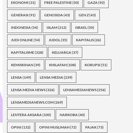
EKONOMI
(31)
FREE PALESTINE
(50)
GAZA
(92)
GENERASI
(91)
GENOSIDA
(43)
GEN Z
(43)
INDONESIA
(54)
ISLAM
(212)
ISRAEL
(50)
JUDI ONLINE
(54)
JUDOL
(35)
KAPITALIS
(26)
KAPITALISME
(328)
KELUARGA
(37)
KEMISKINAN
(39)
KHILAFAH
(108)
KORUPSI
(51)
LENSA
(149)
LENSA MEDIA
(239)
LENSA MEDIA NEWS
(326)
LENSAMEDIANEWS
(256)
LENSAMEDIANEWS.COM
(269)
LENTERA AKSARA
(100)
NARKOBA
(40)
OPINI
(132)
OPINI MUSLIMAH
(72)
PAJAK
(73)