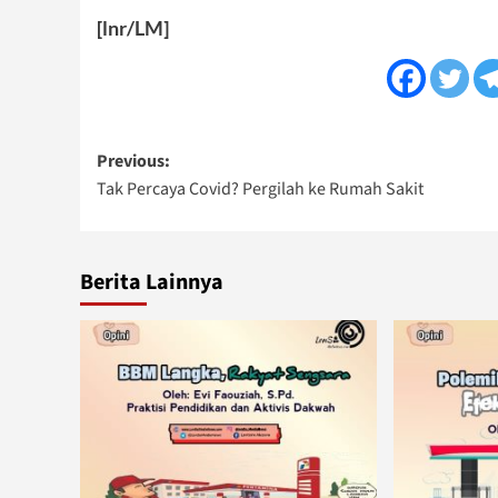
[lnr/LM]
Post
Previous:
Tak Percaya Covid? Pergilah ke Rumah Sakit
navigation
Berita Lainnya