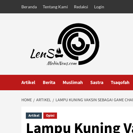
Skip
Beranda
Tentang Kami
Redaksi
Login
to
content
Artikel
Berita
Muslimah
Sastra
Tsaqofah
HOME
ARTIKEL
LAMPU KUNING VAKSIN SEBAGAI GAME CHA
Artikel
Opini
Lampu Kuning V