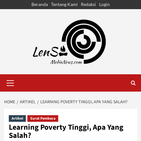
Skip
Beranda
Tentang Kami
Redaksi
Login
to
content
Primary
Menu
HOME
ARTIKEL
LEARNING POVERTY TINGGI, APA YANG SALAH?
Artikel
Surat Pembaca
Learning Poverty Tinggi, Apa Yang
Salah?