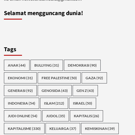
Selamat mengguncang dunia!
Tags
ANAK
(44)
BULLYING
(31)
DEMOKRASI
(90)
EKONOMI
(31)
FREE PALESTINE
(50)
GAZA
(92)
GENERASI
(92)
GENOSIDA
(43)
GEN Z
(43)
INDONESIA
(54)
ISLAM
(212)
ISRAEL
(50)
JUDI ONLINE
(54)
JUDOL
(35)
KAPITALIS
(26)
KAPITALISME
(330)
KELUARGA
(37)
KEMISKINAN
(39)