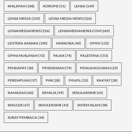
KHILAFAH
(108)
KORUPSI
(51)
LENSA
(149)
LENSA MEDIA
(239)
LENSA MEDIA NEWS
(326)
LENSAMEDIANEWS
(256)
LENSAMEDIANEWS.COM
(269)
LENTERA AKSARA
(100)
NARKOBA
(40)
OPINI
(132)
OPINI MUSLIMAH
(72)
PAJAK
(74)
PALESTINA
(153)
PENDAPAT
(30)
PENDIDIKAN
(79)
PENGANGGURAN
(29)
PEREMPUAN
(37)
PHK
(28)
PINJOL
(33)
RAKYAT
(28)
RAMADAN
(60)
REMAJA
(99)
SEKULARISME
(45)
SEKULER
(47)
SEKULERISME
(43)
SISTEM ISLAM
(38)
SURAT PEMBACA
(34)