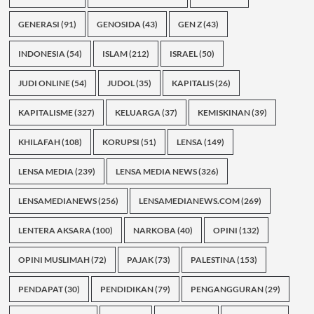
GENERASI
(91)
GENOSIDA
(43)
GEN Z
(43)
INDONESIA
(54)
ISLAM
(212)
ISRAEL
(50)
JUDI ONLINE
(54)
JUDOL
(35)
KAPITALIS
(26)
KAPITALISME
(327)
KELUARGA
(37)
KEMISKINAN
(39)
KHILAFAH
(108)
KORUPSI
(51)
LENSA
(149)
LENSA MEDIA
(239)
LENSA MEDIA NEWS
(326)
LENSAMEDIANEWS
(256)
LENSAMEDIANEWS.COM
(269)
LENTERA AKSARA
(100)
NARKOBA
(40)
OPINI
(132)
OPINI MUSLIMAH
(72)
PAJAK
(73)
PALESTINA
(153)
PENDAPAT
(30)
PENDIDIKAN
(79)
PENGANGGURAN
(29)