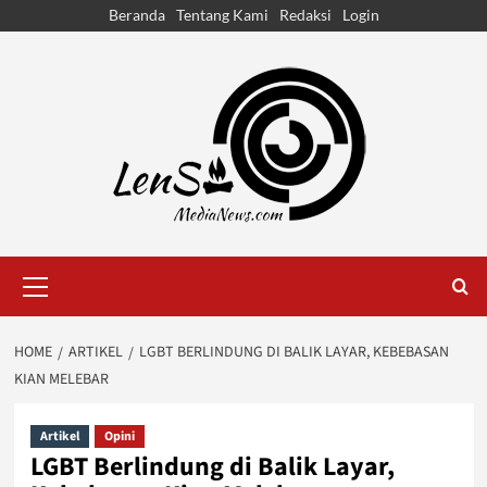
Skip
Beranda
Tentang Kami
Redaksi
Login
to
content
Primary
Menu
HOME
ARTIKEL
LGBT BERLINDUNG DI BALIK LAYAR, KEBEBASAN
KIAN MELEBAR
Artikel
Opini
LGBT Berlindung di Balik Layar,