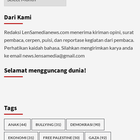
Dari Kami
Redaksi LenSamedianews.com menerima kiriman opini, surat
pembaca, cerpen, puisi, dan reportase kegiatan dari pembaca.
Perhatikan kaidah bahasa. Silahkan mengirimkan karya anda
ke email news.lensamedia@gmail.com
Selamat mengguncang dunia!
Tags
ANAK
(44)
BULLYING
(31)
DEMOKRASI
(90)
EKONOMI
(31)
FREE PALESTINE
(50)
GAZA
(92)