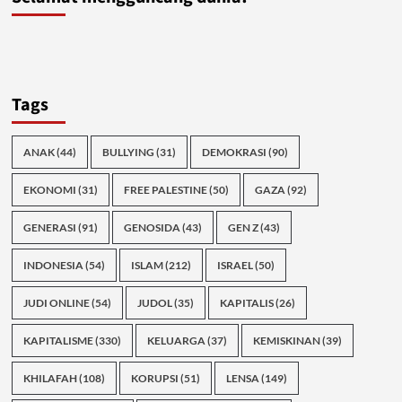
Tags
ANAK
(44)
BULLYING
(31)
DEMOKRASI
(90)
EKONOMI
(31)
FREE PALESTINE
(50)
GAZA
(92)
GENERASI
(91)
GENOSIDA
(43)
GEN Z
(43)
INDONESIA
(54)
ISLAM
(212)
ISRAEL
(50)
JUDI ONLINE
(54)
JUDOL
(35)
KAPITALIS
(26)
KAPITALISME
(330)
KELUARGA
(37)
KEMISKINAN
(39)
KHILAFAH
(108)
KORUPSI
(51)
LENSA
(149)