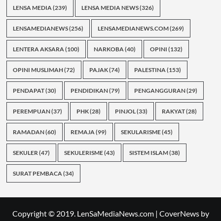
LENSA MEDIA
(239)
LENSA MEDIA NEWS
(326)
LENSAMEDIANEWS
(256)
LENSAMEDIANEWS.COM
(269)
LENTERA AKSARA
(100)
NARKOBA
(40)
OPINI
(132)
OPINI MUSLIMAH
(72)
PAJAK
(74)
PALESTINA
(153)
PENDAPAT
(30)
PENDIDIKAN
(79)
PENGANGGURAN
(29)
PEREMPUAN
(37)
PHK
(28)
PINJOL
(33)
RAKYAT
(28)
RAMADAN
(60)
REMAJA
(99)
SEKULARISME
(45)
SEKULER
(47)
SEKULERISME
(43)
SISTEM ISLAM
(38)
SURAT PEMBACA
(34)
Copyright © 2019. LenSaMediaNews.com
|
CoverNews
by