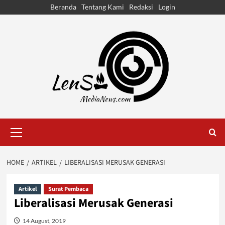
Skip
Beranda
Tentang Kami
Redaksi
Login
to
content
Primary
Menu
HOME
ARTIKEL
LIBERALISASI MERUSAK GENERASI
Artikel
Surat Pembaca
Liberalisasi Merusak Generasi
14 August, 2019