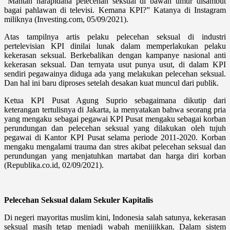
“Mantan narapidana pelecehan seksual di bawah umur disambut
bagai pahlawan di televisi. Kemana KPI?” Katanya di Instagram
miliknya (Investing.com, 05/09/2021).
Atas tampilnya artis pelaku pelecehan seksual di industri
pertelevisian KPI dinilai lunak dalam memperlakukan pelaku
kekerasan seksual. Berkebalikan dengan kampanye nasional anti
kekerasan seksual. Dan ternyata usut punya usut, di dalam KPI
sendiri pegawainya diduga ada yang melakukan pelecehan seksual.
Dan hal ini baru diproses setelah desakan kuat muncul dari publik.
Ketua KPI Pusat Agung Suprio sebagaimana dikutip dari
keterangan tertulisnya di Jakarta, ia menyatakan bahwa seorang pria
yang mengaku sebagai pegawai KPI Pusat mengaku sebagai korban
perundungan dan pelecehan seksual yang dilakukan oleh tujuh
pegawai di Kantor KPI Pusat selama periode 2011-2020. Korban
mengaku mengalami trauma dan stres akibat pelecehan seksual dan
perundungan yang menjatuhkan martabat dan harga diri korban
(Republika.co.id, 02/09/2021).
Pelecehan Seksual dalam Sekuler Kapitalis
Di negeri mayoritas muslim kini, Indonesia salah satunya, kekerasan
seksual masih tetap menjadi wabah menjijikkan. Dalam sistem