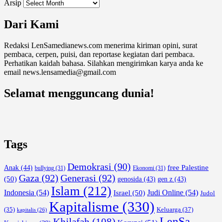
Arsip
Dari Kami
Redaksi LenSamedianews.com menerima kiriman opini, surat
pembaca, cerpen, puisi, dan reportase kegiatan dari pembaca.
Perhatikan kaidah bahasa. Silahkan mengirimkan karya anda ke
email news.lensamedia@gmail.com
Selamat mengguncang dunia!
Tags
Demokrasi
(90)
free Palestine
Anak
(44)
bullying
(31)
Ekonomi
(31)
Gaza
(92)
Generasi
(92)
(50)
genosida
(43)
gen z
(43)
Islam
(212)
Indonesia
(54)
Israel
(50)
Judi Online
(54)
Judol
Kapitalisme
(330)
Keluarga
(37)
(35)
kapitalis
(26)
LenSa
Khilafah
(108)