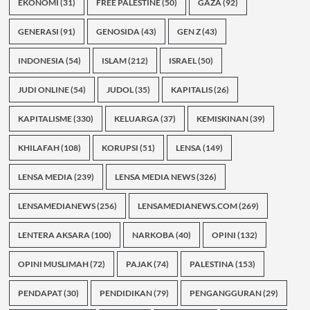
EKONOMI
(31)
FREE PALESTINE
(50)
GAZA
(92)
GENERASI
(91)
GENOSIDA
(43)
GEN Z
(43)
INDONESIA
(54)
ISLAM
(212)
ISRAEL
(50)
JUDI ONLINE
(54)
JUDOL
(35)
KAPITALIS
(26)
KAPITALISME
(330)
KELUARGA
(37)
KEMISKINAN
(39)
KHILAFAH
(108)
KORUPSI
(51)
LENSA
(149)
LENSA MEDIA
(239)
LENSA MEDIA NEWS
(326)
LENSAMEDIANEWS
(256)
LENSAMEDIANEWS.COM
(269)
LENTERA AKSARA
(100)
NARKOBA
(40)
OPINI
(132)
OPINI MUSLIMAH
(72)
PAJAK
(74)
PALESTINA
(153)
PENDAPAT
(30)
PENDIDIKAN
(79)
PENGANGGURAN
(29)