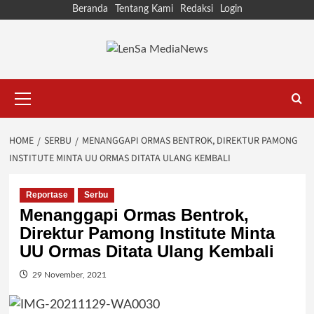
Skip
Beranda
Tentang Kami
Redaksi
Login
to
content
Primary
Menu
HOME
SERBU
MENANGGAPI ORMAS BENTROK, DIREKTUR PAMONG
INSTITUTE MINTA UU ORMAS DITATA ULANG KEMBALI
Reportase
Serbu
Menanggapi Ormas Bentrok,
Direktur Pamong Institute Minta
UU Ormas Ditata Ulang Kembali
29 November, 2021