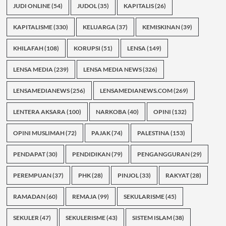
JUDI ONLINE
(54)
JUDOL
(35)
KAPITALIS
(26)
KAPITALISME
(330)
KELUARGA
(37)
KEMISKINAN
(39)
KHILAFAH
(108)
KORUPSI
(51)
LENSA
(149)
LENSA MEDIA
(239)
LENSA MEDIA NEWS
(326)
LENSAMEDIANEWS
(256)
LENSAMEDIANEWS.COM
(269)
LENTERA AKSARA
(100)
NARKOBA
(40)
OPINI
(132)
OPINI MUSLIMAH
(72)
PAJAK
(74)
PALESTINA
(153)
PENDAPAT
(30)
PENDIDIKAN
(79)
PENGANGGURAN
(29)
PEREMPUAN
(37)
PHK
(28)
PINJOL
(33)
RAKYAT
(28)
RAMADAN
(60)
REMAJA
(99)
SEKULARISME
(45)
SEKULER
(47)
SEKULERISME
(43)
SISTEM ISLAM
(38)