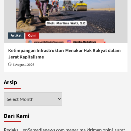
Artikel
Opini
Ketimpangan Infrastruktur: Menakar Hak Rakyat dalam
Jerat Kapitalisme
6 August, 2026
Arsip
Arsip
Dari Kami
Redaksi LenSamedianews.com menerima kiriman opini, surat