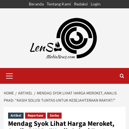
Skip
Beranda
Tentang Kami
Redaksi
Login
to
content
Primary
Menu
HOME
ARTIKEL
MENDAG SYOK LIHAT HARGA MEROKET, ANALIS
PKAD: “KASIH SOLUSI TUNTAS UNTUK KESEJAHTERAAN RAKYAT!”
Artikel
Reportase
Serbu
Mendag Syok Lihat Harga Meroket,