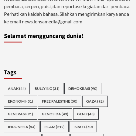
pembaca, cerpen, puisi, dan reportase kegiatan dari pembaca.
Perhatikan kaidah bahasa. Silahkan mengirimkan karya anda
ke email news.lensamedia@gmail.com
Selamat mengguncang dunia!
Tags
ANAK
(44)
BULLYING
(31)
DEMOKRASI
(90)
EKONOMI
(31)
FREE PALESTINE
(50)
GAZA
(92)
GENERASI
(91)
GENOSIDA
(43)
GEN Z
(43)
INDONESIA
(54)
ISLAM
(212)
ISRAEL
(50)