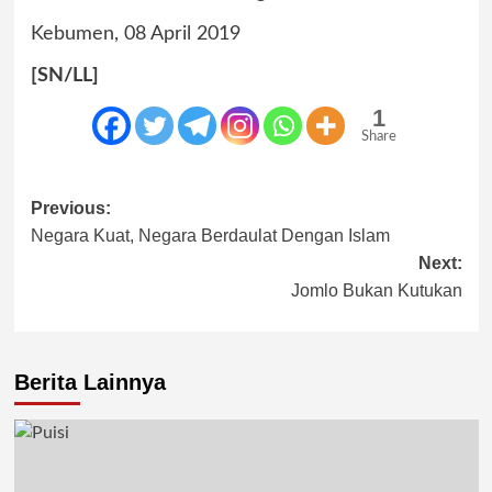
Kebumen, 08 April 2019
[SN/LL]
1
Share
Post
Previous:
Negara Kuat, Negara Berdaulat Dengan Islam
navigation
Next:
Jomlo Bukan Kutukan
Berita Lainnya