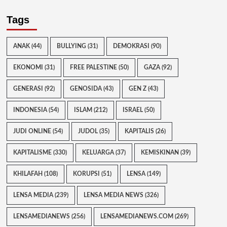
Tags
ANAK
(44)
BULLYING
(31)
DEMOKRASI
(90)
EKONOMI
(31)
FREE PALESTINE
(50)
GAZA
(92)
GENERASI
(92)
GENOSIDA
(43)
GEN Z
(43)
INDONESIA
(54)
ISLAM
(212)
ISRAEL
(50)
JUDI ONLINE
(54)
JUDOL
(35)
KAPITALIS
(26)
KAPITALISME
(330)
KELUARGA
(37)
KEMISKINAN
(39)
KHILAFAH
(108)
KORUPSI
(51)
LENSA
(149)
LENSA MEDIA
(239)
LENSA MEDIA NEWS
(326)
LENSAMEDIANEWS
(256)
LENSAMEDIANEWS.COM
(269)