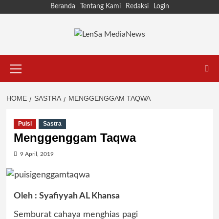
Skip
Beranda
Tentang Kami
Redaksi
Login
to
content
Primary
Menu
HOME
SASTRA
MENGGENGGAM TAQWA
Puisi
Sastra
Menggenggam Taqwa
9 April, 2019
Oleh : Syafiyyah AL Khansa
Semburat cahaya menghias pagi