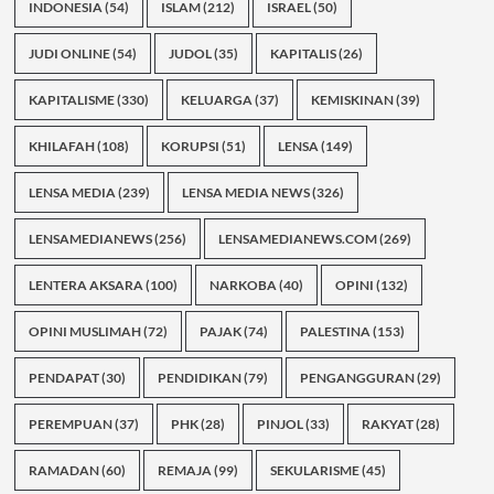
INDONESIA
(54)
ISLAM
(212)
ISRAEL
(50)
JUDI ONLINE
(54)
JUDOL
(35)
KAPITALIS
(26)
KAPITALISME
(330)
KELUARGA
(37)
KEMISKINAN
(39)
KHILAFAH
(108)
KORUPSI
(51)
LENSA
(149)
LENSA MEDIA
(239)
LENSA MEDIA NEWS
(326)
LENSAMEDIANEWS
(256)
LENSAMEDIANEWS.COM
(269)
LENTERA AKSARA
(100)
NARKOBA
(40)
OPINI
(132)
OPINI MUSLIMAH
(72)
PAJAK
(74)
PALESTINA
(153)
PENDAPAT
(30)
PENDIDIKAN
(79)
PENGANGGURAN
(29)
PEREMPUAN
(37)
PHK
(28)
PINJOL
(33)
RAKYAT
(28)
RAMADAN
(60)
REMAJA
(99)
SEKULARISME
(45)