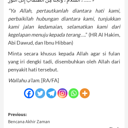
”Ya Allah, pertautkanlah diantara hati kami,
perbaikilah hubungan diantara kami, tunjukkan
kami jalan kedamaian, selamatkan kami dari
kegelapan menuju kepada terang
….” (HR Al Hakim,
Abi Dawud, dan Ibnu Hibban)
Minta secara khusus kepada Allah agar si fulan
yang iri dengki tadi, disembuhkan oleh Allah dari
penyakit hati tersebut.
Wallahu a’lam.
[RA/FA]
Post
Previous:
Bencana Akhir Zaman
navigation