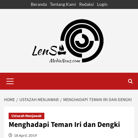
Skip
Beranda
Tentang Kami
Redaksi
Login
to
content
Primary
Menu
HOME
USTAZAH MENJAWAB
MENGHADAPI TEMAN IRI DAN DENGKI
Ustazah Menjawab
Menghadapi Teman Iri dan Dengki
18 April, 2019