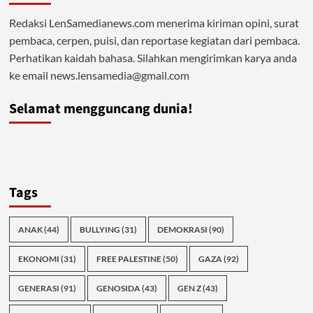
Redaksi LenSamedianews.com menerima kiriman opini, surat
pembaca, cerpen, puisi, dan reportase kegiatan dari pembaca.
Perhatikan kaidah bahasa. Silahkan mengirimkan karya anda
ke email news.lensamedia@gmail.com
Selamat mengguncang dunia!
Tags
ANAK
(44)
BULLYING
(31)
DEMOKRASI
(90)
EKONOMI
(31)
FREE PALESTINE
(50)
GAZA
(92)
GENERASI
(91)
GENOSIDA
(43)
GEN Z
(43)