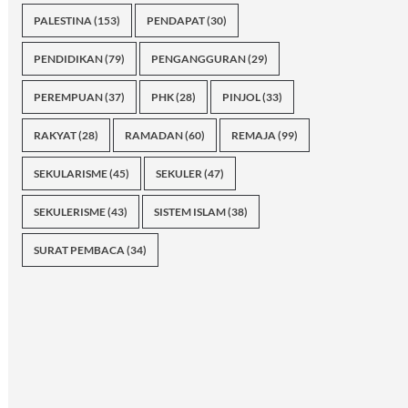
PALESTINA
(153)
PENDAPAT
(30)
PENDIDIKAN
(79)
PENGANGGURAN
(29)
PEREMPUAN
(37)
PHK
(28)
PINJOL
(33)
RAKYAT
(28)
RAMADAN
(60)
REMAJA
(99)
SEKULARISME
(45)
SEKULER
(47)
SEKULERISME
(43)
SISTEM ISLAM
(38)
SURAT PEMBACA
(34)