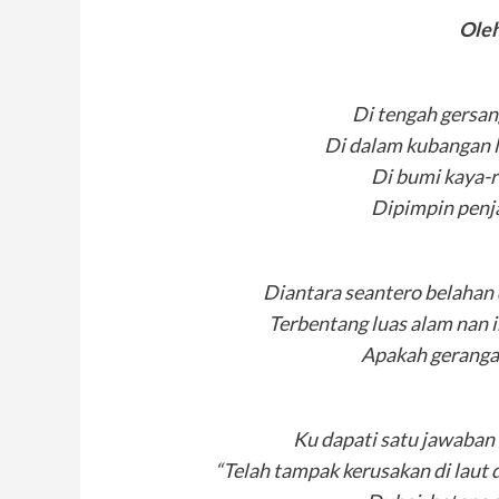
Oleh
Di tengah gersa
Di dalam kubangan 
Di bumi kaya-
Dipimpin penja
Diantara seantero belahan d
Terbentang luas alam nan 
Apakah gerangan
Ku dapati satu jawaban u
“Telah tampak kerusakan di laut d