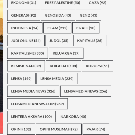
EKONOMI
(31)
FREE PALESTINE
(50)
GAZA
(92)
GENERASI
(92)
GENOSIDA
(43)
GEN Z
(43)
INDONESIA
(54)
ISLAM
(212)
ISRAEL
(50)
JUDI ONLINE
(54)
JUDOL
(35)
KAPITALIS
(26)
KAPITALISME
(330)
KELUARGA
(37)
KEMISKINAN
(39)
KHILAFAH
(108)
KORUPSI
(51)
LENSA
(149)
LENSA MEDIA
(239)
LENSA MEDIA NEWS
(326)
LENSAMEDIANEWS
(256)
LENSAMEDIANEWS.COM
(269)
LENTERA AKSARA
(100)
NARKOBA
(40)
OPINI
(132)
OPINI MUSLIMAH
(72)
PAJAK
(74)