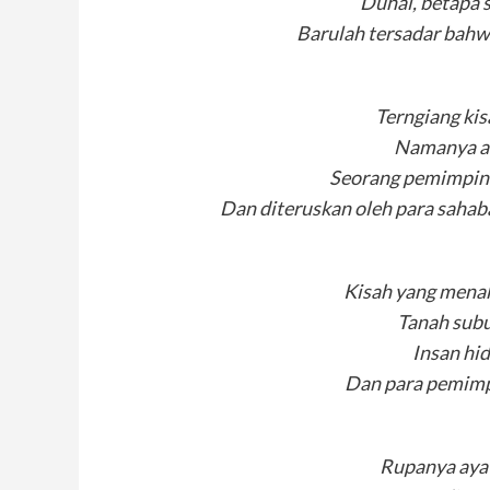
Duhai, betapa 
Barulah tersadar bahw
Terngiang kis
Namanya a
Seorang pemimpin
Dan diteruskan oleh para sahab
Kisah yang menak
Tanah sub
Insan hi
Dan para pemimp
Rupanya aya