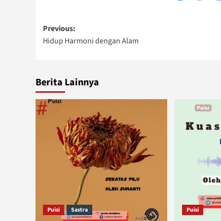
Post
Previous:
Hidup Harmoni dengan Alam
navigation
Berita Lainnya
Puisi
Sastra
Puisi