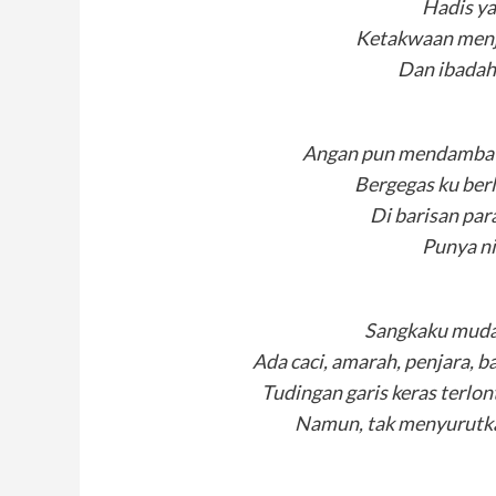
Hadis ya
Ketakwaan menj
Dan ibadah 
Angan pun mendamba s
Bergegas ku ber
Di barisan par
Punya ni
Sangkaku muda
Ada caci, amarah, penjara, b
Tudingan garis keras terlo
Namun, tak menyurutka