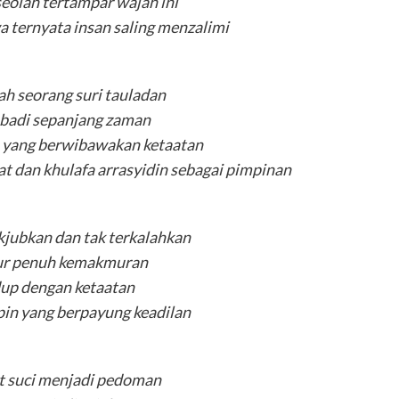
seolah tertampar wajah ini
a ternyata insan saling menzalimi
ah seorang suri tauladan
badi sepanjang zaman
 yang berwibawakan ketaatan
at dan khulafa arrasyidin sebagai pimpinan
jubkan dan tak terkalahkan
ur penuh kemakmuran
dup dengan ketaatan
in yang berpayung keadilan
t suci menjadi pedoman