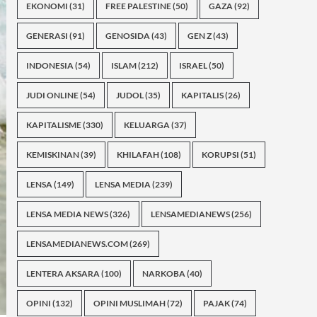
EKONOMI
(31)
FREE PALESTINE
(50)
GAZA
(92)
GENERASI
(91)
GENOSIDA
(43)
GEN Z
(43)
INDONESIA
(54)
ISLAM
(212)
ISRAEL
(50)
JUDI ONLINE
(54)
JUDOL
(35)
KAPITALIS
(26)
KAPITALISME
(330)
KELUARGA
(37)
KEMISKINAN
(39)
KHILAFAH
(108)
KORUPSI
(51)
LENSA
(149)
LENSA MEDIA
(239)
LENSA MEDIA NEWS
(326)
LENSAMEDIANEWS
(256)
LENSAMEDIANEWS.COM
(269)
LENTERA AKSARA
(100)
NARKOBA
(40)
OPINI
(132)
OPINI MUSLIMAH
(72)
PAJAK
(74)