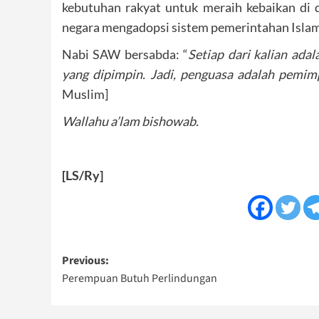
kebutuhan rakyat untuk meraih kebaikan di d
negara mengadopsi sistem pemerintahan Islam
Nabi SAW bersabda: “
Setiap dari kalian ad
yang dipimpin. Jadi, penguasa adalah pemim
Muslim]
Wallahu a’lam bishowab.
[LS/Ry]
Post
Previous:
Perempuan Butuh Perlindungan
navigation