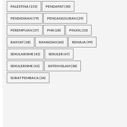
PALESTINA
(153)
PENDAPAT
(30)
PENDIDIKAN
(79)
PENGANGGURAN
(29)
PEREMPUAN
(37)
PHK
(28)
PINJOL
(33)
RAKYAT
(28)
RAMADAN
(60)
REMAJA
(99)
SEKULARISME
(45)
SEKULER
(47)
SEKULERISME
(43)
SISTEM ISLAM
(38)
SURAT PEMBACA
(34)