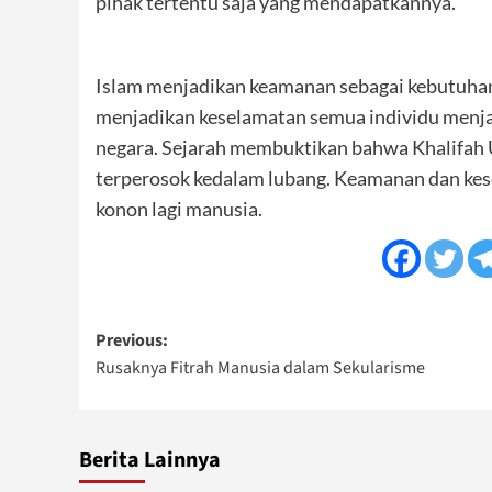
pihak tertentu saja yang mendapatkannya.
Islam menjadikan keamanan sebagai kebutuhan y
menjadikan keselamatan semua individu menjad
negara. Sejarah membuktikan bahwa Khalifah 
terperosok kedalam lubang. Keamanan dan kese
konon lagi manusia.
Post
Previous:
Rusaknya Fitrah Manusia dalam Sekularisme
navigation
Berita Lainnya