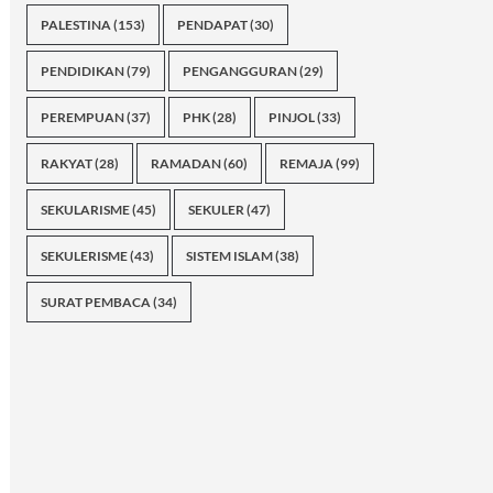
PALESTINA
(153)
PENDAPAT
(30)
PENDIDIKAN
(79)
PENGANGGURAN
(29)
PEREMPUAN
(37)
PHK
(28)
PINJOL
(33)
RAKYAT
(28)
RAMADAN
(60)
REMAJA
(99)
SEKULARISME
(45)
SEKULER
(47)
SEKULERISME
(43)
SISTEM ISLAM
(38)
SURAT PEMBACA
(34)