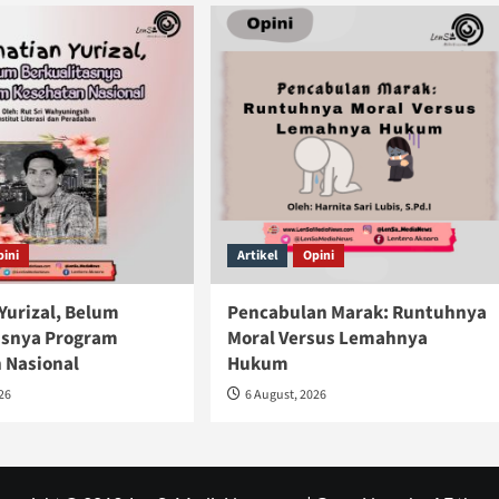
pini
Artikel
Opini
Yurizal, Belum
Pencabulan Marak: Runtuhnya
asnya Program
Moral Versus Lemahnya
 Nasional
Hukum
026
6 August, 2026