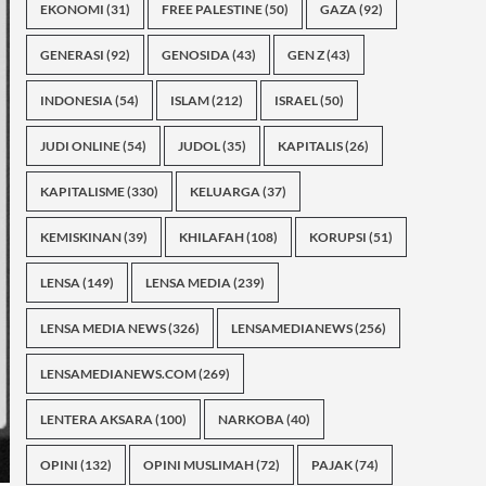
EKONOMI
(31)
FREE PALESTINE
(50)
GAZA
(92)
GENERASI
(92)
GENOSIDA
(43)
GEN Z
(43)
INDONESIA
(54)
ISLAM
(212)
ISRAEL
(50)
JUDI ONLINE
(54)
JUDOL
(35)
KAPITALIS
(26)
KAPITALISME
(330)
KELUARGA
(37)
KEMISKINAN
(39)
KHILAFAH
(108)
KORUPSI
(51)
LENSA
(149)
LENSA MEDIA
(239)
LENSA MEDIA NEWS
(326)
LENSAMEDIANEWS
(256)
LENSAMEDIANEWS.COM
(269)
LENTERA AKSARA
(100)
NARKOBA
(40)
OPINI
(132)
OPINI MUSLIMAH
(72)
PAJAK
(74)