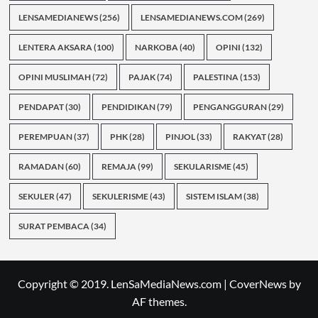
LENSAMEDIANEWS
(256)
LENSAMEDIANEWS.COM
(269)
LENTERA AKSARA
(100)
NARKOBA
(40)
OPINI
(132)
OPINI MUSLIMAH
(72)
PAJAK
(74)
PALESTINA
(153)
PENDAPAT
(30)
PENDIDIKAN
(79)
PENGANGGURAN
(29)
PEREMPUAN
(37)
PHK
(28)
PINJOL
(33)
RAKYAT
(28)
RAMADAN
(60)
REMAJA
(99)
SEKULARISME
(45)
SEKULER
(47)
SEKULERISME
(43)
SISTEM ISLAM
(38)
SURAT PEMBACA
(34)
Copyright © 2019. LenSaMediaNews.com
|
CoverNews
by
AF themes.