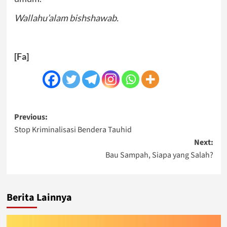
Wallahu’alam bishshawab.
[Fa]
Post
Previous:
Stop Kriminalisasi Bendera Tauhid
navigation
Next:
Bau Sampah, Siapa yang Salah?
Berita Lainnya