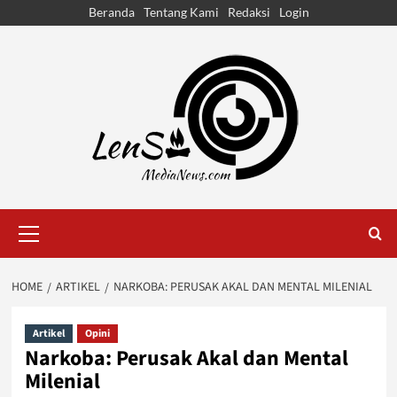
Skip
Beranda
Tentang Kami
Redaksi
Login
to
content
Primary
Menu
HOME
ARTIKEL
NARKOBA: PERUSAK AKAL DAN MENTAL MILENIAL
Artikel
Opini
Narkoba: Perusak Akal dan Mental
Milenial