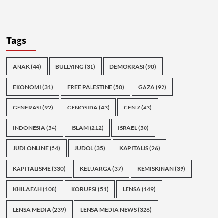
Tags
ANAK
(44)
BULLYING
(31)
DEMOKRASI
(90)
EKONOMI
(31)
FREE PALESTINE
(50)
GAZA
(92)
GENERASI
(92)
GENOSIDA
(43)
GEN Z
(43)
INDONESIA
(54)
ISLAM
(212)
ISRAEL
(50)
JUDI ONLINE
(54)
JUDOL
(35)
KAPITALIS
(26)
KAPITALISME
(330)
KELUARGA
(37)
KEMISKINAN
(39)
KHILAFAH
(108)
KORUPSI
(51)
LENSA
(149)
LENSA MEDIA
(239)
LENSA MEDIA NEWS
(326)