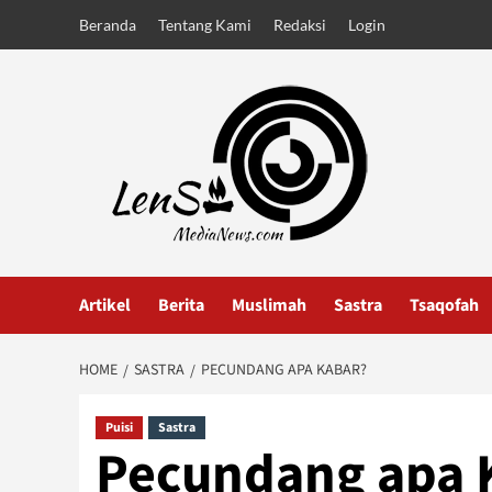
Skip
Beranda
Tentang Kami
Redaksi
Login
to
content
Artikel
Berita
Muslimah
Sastra
Tsaqofah
HOME
SASTRA
PECUNDANG APA KABAR?
Puisi
Sastra
Pecundang apa 