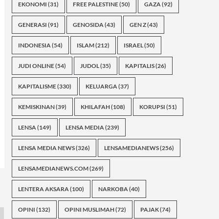
EKONOMI
(31)
FREE PALESTINE
(50)
GAZA
(92)
GENERASI
(91)
GENOSIDA
(43)
GEN Z
(43)
INDONESIA
(54)
ISLAM
(212)
ISRAEL
(50)
JUDI ONLINE
(54)
JUDOL
(35)
KAPITALIS
(26)
KAPITALISME
(330)
KELUARGA
(37)
KEMISKINAN
(39)
KHILAFAH
(108)
KORUPSI
(51)
LENSA
(149)
LENSA MEDIA
(239)
LENSA MEDIA NEWS
(326)
LENSAMEDIANEWS
(256)
LENSAMEDIANEWS.COM
(269)
LENTERA AKSARA
(100)
NARKOBA
(40)
OPINI
(132)
OPINI MUSLIMAH
(72)
PAJAK
(74)