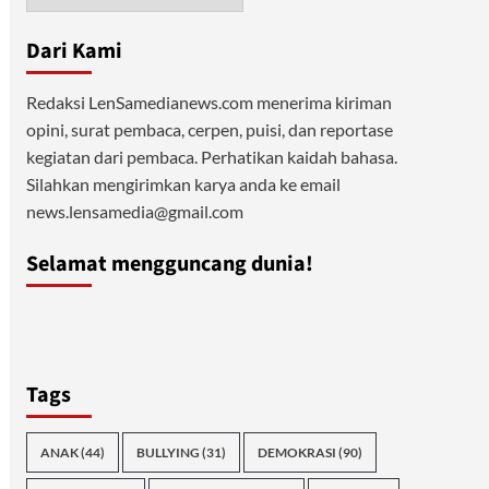
Dari Kami
Redaksi LenSamedianews.com menerima kiriman
opini, surat pembaca, cerpen, puisi, dan reportase
kegiatan dari pembaca. Perhatikan kaidah bahasa.
Silahkan mengirimkan karya anda ke email
news.lensamedia@gmail.com
Selamat mengguncang dunia!
Tags
ANAK
(44)
BULLYING
(31)
DEMOKRASI
(90)