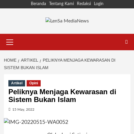
Skip
Beranda
Tentang Kami
Redaksi
Login
to
content
Primary
Menu
HOME
ARTIKEL
PELIKNYA MENJAGA KEWARASAN DI
SISTEM BUKAN ISLAM
Artikel
Opini
Peliknya Menjaga Kewarasan di
Sistem Bukan Islam
15 May, 2022