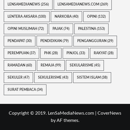
LENSAMEDIANEWS
(256)
LENSAMEDIANEWS.COM
(269)
LENTERA AKSARA
(100)
NARKOBA
(40)
OPINI
(132)
OPINI MUSLIMAH
(72)
PAJAK
(74)
PALESTINA
(153)
PENDAPAT
(30)
PENDIDIKAN
(79)
PENGANGGURAN
(29)
PEREMPUAN
(37)
PHK
(28)
PINJOL
(33)
RAKYAT
(28)
RAMADAN
(60)
REMAJA
(99)
SEKULARISME
(45)
SEKULER
(47)
SEKULERISME
(43)
SISTEM ISLAM
(38)
SURAT PEMBACA
(34)
Copyright © 2019. LenSaMediaNews.com
|
CoverNews
by AF themes.