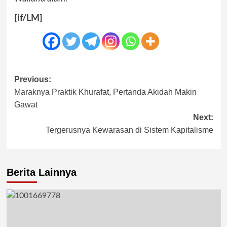
[if/LM]
Post
Previous:
Maraknya Praktik Khurafat, Pertanda Akidah Makin
navigation
Gawat
Next:
Tergerusnya Kewarasan di Sistem Kapitalisme
Berita Lainnya