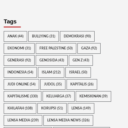
Tags
ANAK
(44)
BULLYING
(31)
DEMOKRASI
(90)
EKONOMI
(31)
FREE PALESTINE
(50)
GAZA
(92)
GENERASI
(92)
GENOSIDA
(43)
GEN Z
(43)
INDONESIA
(54)
ISLAM
(212)
ISRAEL
(50)
JUDI ONLINE
(54)
JUDOL
(35)
KAPITALIS
(26)
KAPITALISME
(330)
KELUARGA
(37)
KEMISKINAN
(39)
KHILAFAH
(108)
KORUPSI
(51)
LENSA
(149)
LENSA MEDIA
(239)
LENSA MEDIA NEWS
(326)