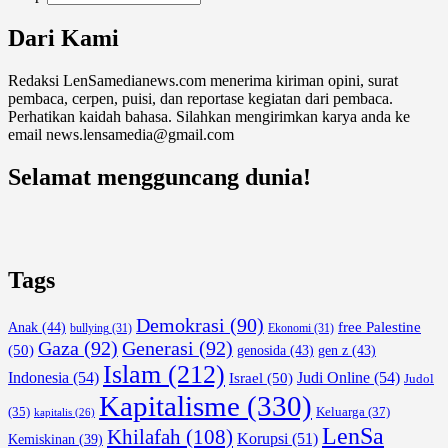
Dari Kami
Redaksi LenSamedianews.com menerima kiriman opini, surat
pembaca, cerpen, puisi, dan reportase kegiatan dari pembaca.
Perhatikan kaidah bahasa. Silahkan mengirimkan karya anda ke
email news.lensamedia@gmail.com
Selamat mengguncang dunia!
Tags
Demokrasi
(90)
free Palestine
Anak
(44)
bullying
(31)
Ekonomi
(31)
Gaza
(92)
Generasi
(92)
(50)
genosida
(43)
gen z
(43)
Islam
(212)
Indonesia
(54)
Israel
(50)
Judi Online
(54)
Judol
Kapitalisme
(330)
Keluarga
(37)
(35)
kapitalis
(26)
LenSa
Khilafah
(108)
Korupsi
(51)
Kemiskinan
(39)