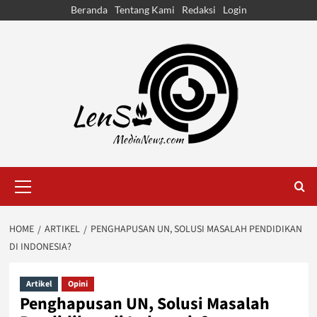
Skip
Beranda
Tentang Kami
Redaksi
Login
to
content
Primary
Menu
HOME
ARTIKEL
PENGHAPUSAN UN, SOLUSI MASALAH PENDIDIKAN
DI INDONESIA?
Artikel
Opini
Penghapusan UN, Solusi Masalah