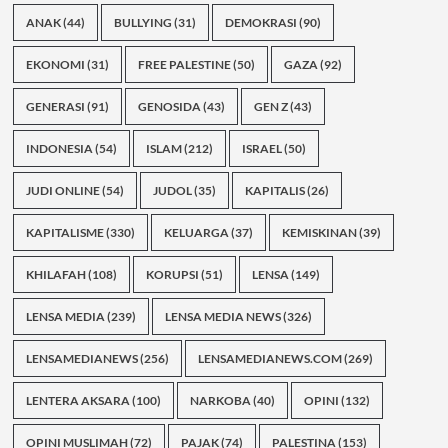
ANAK
(44)
BULLYING
(31)
DEMOKRASI
(90)
EKONOMI
(31)
FREE PALESTINE
(50)
GAZA
(92)
GENERASI
(91)
GENOSIDA
(43)
GEN Z
(43)
INDONESIA
(54)
ISLAM
(212)
ISRAEL
(50)
JUDI ONLINE
(54)
JUDOL
(35)
KAPITALIS
(26)
KAPITALISME
(330)
KELUARGA
(37)
KEMISKINAN
(39)
KHILAFAH
(108)
KORUPSI
(51)
LENSA
(149)
LENSA MEDIA
(239)
LENSA MEDIA NEWS
(326)
LENSAMEDIANEWS
(256)
LENSAMEDIANEWS.COM
(269)
LENTERA AKSARA
(100)
NARKOBA
(40)
OPINI
(132)
OPINI MUSLIMAH
(72)
PAJAK
(74)
PALESTINA
(153)