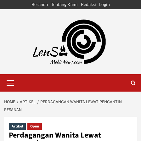
Skip
Beranda
Tentang Kami
Redaksi
Login
to
content
Primary
Menu
HOME
ARTIKEL
PERDAGANGAN WANITA LEWAT PENGANTIN
PESANAN
Artikel
Opini
Perdagangan Wanita Lewat