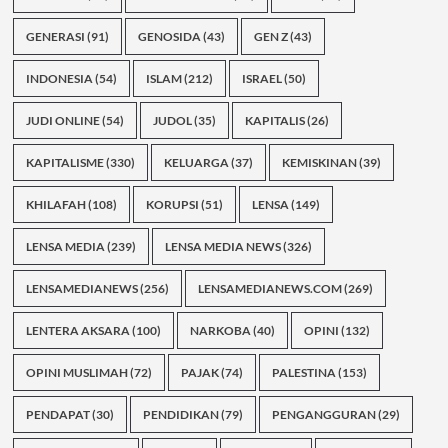
GENERASI
(91)
GENOSIDA
(43)
GEN Z
(43)
INDONESIA
(54)
ISLAM
(212)
ISRAEL
(50)
JUDI ONLINE
(54)
JUDOL
(35)
KAPITALIS
(26)
KAPITALISME
(330)
KELUARGA
(37)
KEMISKINAN
(39)
KHILAFAH
(108)
KORUPSI
(51)
LENSA
(149)
LENSA MEDIA
(239)
LENSA MEDIA NEWS
(326)
LENSAMEDIANEWS
(256)
LENSAMEDIANEWS.COM
(269)
LENTERA AKSARA
(100)
NARKOBA
(40)
OPINI
(132)
OPINI MUSLIMAH
(72)
PAJAK
(74)
PALESTINA
(153)
PENDAPAT
(30)
PENDIDIKAN
(79)
PENGANGGURAN
(29)