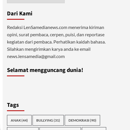
Dari Kami
Redaksi LenSamedianews.com menerima kiriman
opini, surat pembaca, cerpen, puisi, dan reportase
kegiatan dari pembaca. Perhatikan kaidah bahasa.
Silahkan mengirimkan karya anda ke email
news.lensamedia@gmail.com
Selamat mengguncang dunia!
Tags
ANAK
(44)
BULLYING
(31)
DEMOKRASI
(90)