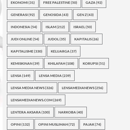
EKONOMI
(31)
FREE PALESTINE
(50)
GAZA
(92)
GENERASI
(92)
GENOSIDA
(43)
GEN Z
(43)
INDONESIA
(54)
ISLAM
(212)
ISRAEL
(50)
JUDI ONLINE
(54)
JUDOL
(35)
KAPITALIS
(26)
KAPITALISME
(330)
KELUARGA
(37)
KEMISKINAN
(39)
KHILAFAH
(108)
KORUPSI
(51)
LENSA
(149)
LENSA MEDIA
(239)
LENSA MEDIA NEWS
(326)
LENSAMEDIANEWS
(256)
LENSAMEDIANEWS.COM
(269)
LENTERA AKSARA
(100)
NARKOBA
(40)
OPINI
(132)
OPINI MUSLIMAH
(72)
PAJAK
(74)