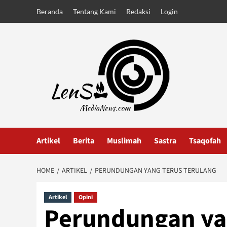
Skip
Beranda
Tentang Kami
Redaksi
Login
to
content
Artikel
Berita
Muslimah
Sastra
Tsaqofah
HOME
ARTIKEL
PERUNDUNGAN YANG TERUS TERULANG
Artikel
Opini
Perundungan ya