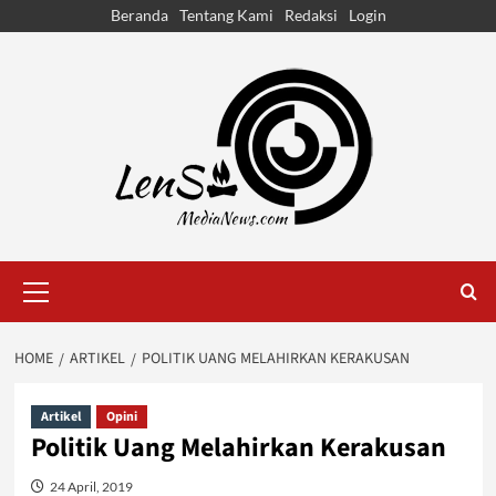
Skip
Beranda
Tentang Kami
Redaksi
Login
to
content
Primary
Menu
HOME
ARTIKEL
POLITIK UANG MELAHIRKAN KERAKUSAN
Artikel
Opini
Politik Uang Melahirkan Kerakusan
24 April, 2019