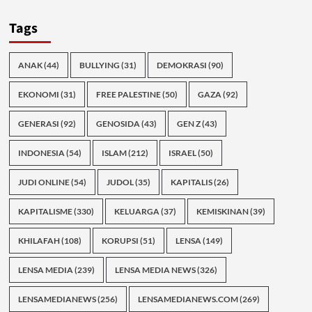
Tags
ANAK
(44)
BULLYING
(31)
DEMOKRASI
(90)
EKONOMI
(31)
FREE PALESTINE
(50)
GAZA
(92)
GENERASI
(92)
GENOSIDA
(43)
GEN Z
(43)
INDONESIA
(54)
ISLAM
(212)
ISRAEL
(50)
JUDI ONLINE
(54)
JUDOL
(35)
KAPITALIS
(26)
KAPITALISME
(330)
KELUARGA
(37)
KEMISKINAN
(39)
KHILAFAH
(108)
KORUPSI
(51)
LENSA
(149)
LENSA MEDIA
(239)
LENSA MEDIA NEWS
(326)
LENSAMEDIANEWS
(256)
LENSAMEDIANEWS.COM
(269)