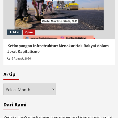
Artikel
Opini
Ketimpangan Infrastruktur: Menakar Hak Rakyat dalam
Jerat Kapitalisme
6 August, 2026
Arsip
Arsip
Dari Kami
Redaksi LenSamedianews.com menerima kiriman opini, surat