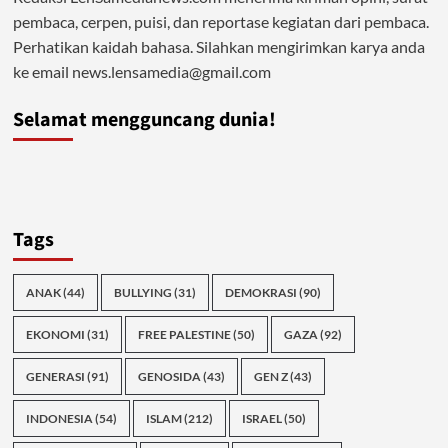
pembaca, cerpen, puisi, dan reportase kegiatan dari pembaca.
Perhatikan kaidah bahasa. Silahkan mengirimkan karya anda
ke email news.lensamedia@gmail.com
Selamat mengguncang dunia!
Tags
ANAK
(44)
BULLYING
(31)
DEMOKRASI
(90)
EKONOMI
(31)
FREE PALESTINE
(50)
GAZA
(92)
GENERASI
(91)
GENOSIDA
(43)
GEN Z
(43)
INDONESIA
(54)
ISLAM
(212)
ISRAEL
(50)