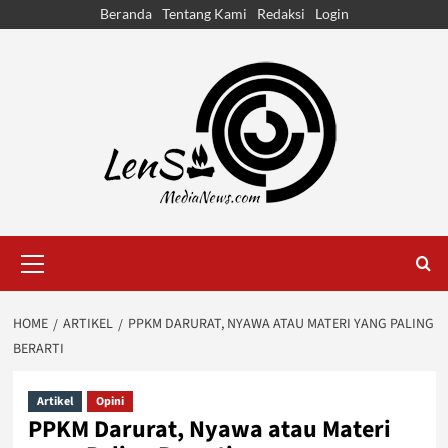
Skip
Beranda
Tentang Kami
Redaksi
Login
to
content
Primary
Menu
HOME
ARTIKEL
PPKM DARURAT, NYAWA ATAU MATERI YANG PALING
BERARTI
Artikel
Opini
PPKM Darurat, Nyawa atau Materi