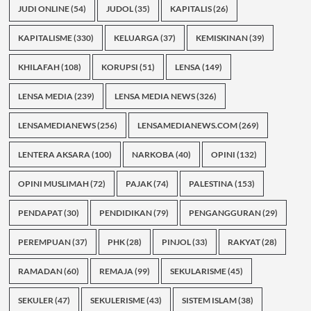
JUDI ONLINE
(54)
JUDOL
(35)
KAPITALIS
(26)
KAPITALISME
(330)
KELUARGA
(37)
KEMISKINAN
(39)
KHILAFAH
(108)
KORUPSI
(51)
LENSA
(149)
LENSA MEDIA
(239)
LENSA MEDIA NEWS
(326)
LENSAMEDIANEWS
(256)
LENSAMEDIANEWS.COM
(269)
LENTERA AKSARA
(100)
NARKOBA
(40)
OPINI
(132)
OPINI MUSLIMAH
(72)
PAJAK
(74)
PALESTINA
(153)
PENDAPAT
(30)
PENDIDIKAN
(79)
PENGANGGURAN
(29)
PEREMPUAN
(37)
PHK
(28)
PINJOL
(33)
RAKYAT
(28)
RAMADAN
(60)
REMAJA
(99)
SEKULARISME
(45)
SEKULER
(47)
SEKULERISME
(43)
SISTEM ISLAM
(38)