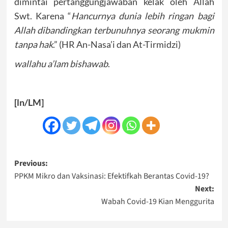
dimintai pertanggungjawaban kelak oleh Allah
Swt. Karena “
Hancurnya dunia lebih ringan bagi
Allah dibandingkan terbunuhnya seorang mukmin
tanpa hak
.” (HR An-Nasa’i dan At-Tirmidzi)
wallahu a’lam bishawab
.
[ln/LM]
Post
Previous:
PPKM Mikro dan Vaksinasi: Efektifkah Berantas Covid-19?
navigation
Next:
Wabah Covid-19 Kian Menggurita