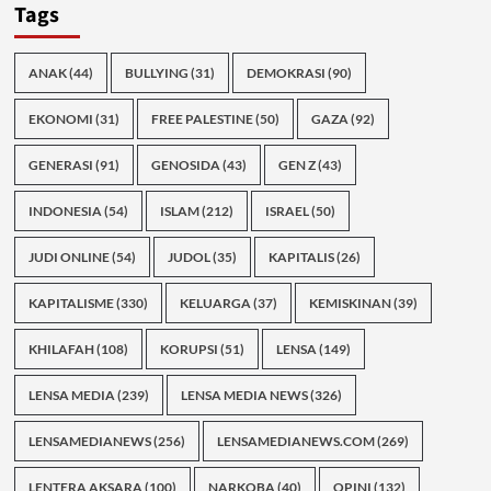
Tags
ANAK
(44)
BULLYING
(31)
DEMOKRASI
(90)
EKONOMI
(31)
FREE PALESTINE
(50)
GAZA
(92)
GENERASI
(91)
GENOSIDA
(43)
GEN Z
(43)
INDONESIA
(54)
ISLAM
(212)
ISRAEL
(50)
JUDI ONLINE
(54)
JUDOL
(35)
KAPITALIS
(26)
KAPITALISME
(330)
KELUARGA
(37)
KEMISKINAN
(39)
KHILAFAH
(108)
KORUPSI
(51)
LENSA
(149)
LENSA MEDIA
(239)
LENSA MEDIA NEWS
(326)
LENSAMEDIANEWS
(256)
LENSAMEDIANEWS.COM
(269)
LENTERA AKSARA
(100)
NARKOBA
(40)
OPINI
(132)