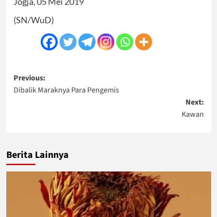
Jogja, 05 Mei 2019
(SN/WuD)
Post
Previous:
Dibalik Maraknya Para Pengemis
navigation
Next:
Kawan
Berita Lainnya