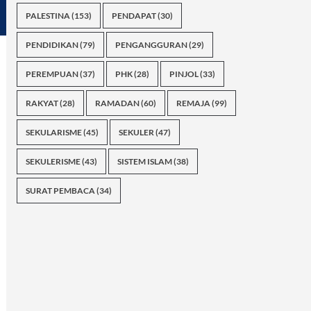
PALESTINA
(153)
PENDAPAT
(30)
PENDIDIKAN
(79)
PENGANGGURAN
(29)
PEREMPUAN
(37)
PHK
(28)
PINJOL
(33)
RAKYAT
(28)
RAMADAN
(60)
REMAJA
(99)
SEKULARISME
(45)
SEKULER
(47)
SEKULERISME
(43)
SISTEM ISLAM
(38)
SURAT PEMBACA
(34)