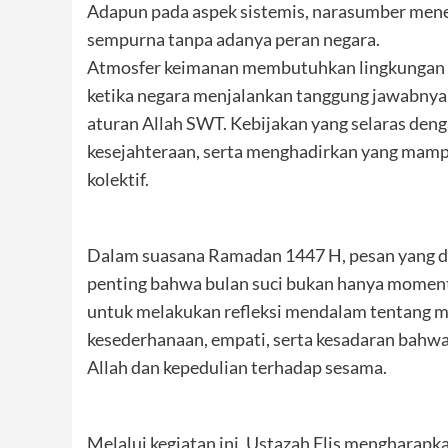
Adapun pada aspek sistemis, narasumber mene
sempurna tanpa adanya peran negara.
Atmosfer keimanan membutuhkan lingkungan ya
ketika negara menjalankan tanggung jawabnya
aturan Allah SWT. Kebijakan yang selaras den
kesejahteraan, serta menghadirkan yang ma
kolektif.
Dalam suasana Ramadan 1447 H, pesan yang di
penting bahwa bulan suci bukan hanya moment
untuk melakukan refleksi mendalam tentang 
kesederhanaan, empati, serta kesadaran bahwa
Allah dan kepedulian terhadap sesama.
Melalui kegiatan ini, Ustazah Elis mengharap