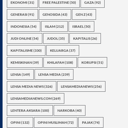
EKONOMI
(31)
FREE PALESTINE
(50)
GAZA
(92)
GENERASI
(91)
GENOSIDA
(43)
GEN Z
(43)
INDONESIA
(54)
ISLAM
(212)
ISRAEL
(50)
JUDI ONLINE
(54)
JUDOL
(35)
KAPITALIS
(26)
KAPITALISME
(330)
KELUARGA
(37)
KEMISKINAN
(39)
KHILAFAH
(108)
KORUPSI
(51)
LENSA
(149)
LENSA MEDIA
(239)
LENSA MEDIA NEWS
(326)
LENSAMEDIANEWS
(256)
LENSAMEDIANEWS.COM
(269)
LENTERA AKSARA
(100)
NARKOBA
(40)
OPINI
(132)
OPINI MUSLIMAH
(72)
PAJAK
(74)