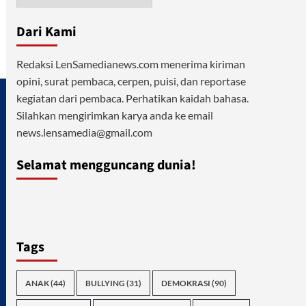
Dari Kami
Redaksi LenSamedianews.com menerima kiriman
opini, surat pembaca, cerpen, puisi, dan reportase
kegiatan dari pembaca. Perhatikan kaidah bahasa.
Silahkan mengirimkan karya anda ke email
news.lensamedia@gmail.com
Selamat mengguncang dunia!
Tags
ANAK
(44)
BULLYING
(31)
DEMOKRASI
(90)