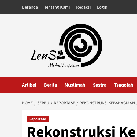
Skip
Beranda
Tentang Kami
Redaksi
Login
to
content
Artikel
Berita
Muslimah
Sastra
Tsaqofah
HOME
SERBU
REPORTASE
REKONSTRUKSI KEBAHAGIAAN
Reportase
Rekonstruksi Ke