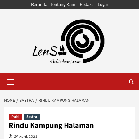
Skip
Beranda
Tentang Kami
Redaksi
Login
to
content
Primary
Menu
HOME
SASTRA
RINDU KAMPUNG HALAMAN
Puisi
Sastra
Rindu Kampung Halaman
29 April, 2021