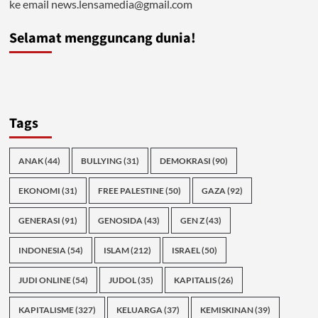
ke email news.lensamedia@gmail.com
Selamat mengguncang dunia!
Tags
ANAK
(44)
BULLYING
(31)
DEMOKRASI
(90)
EKONOMI
(31)
FREE PALESTINE
(50)
GAZA
(92)
GENERASI
(91)
GENOSIDA
(43)
GEN Z
(43)
INDONESIA
(54)
ISLAM
(212)
ISRAEL
(50)
JUDI ONLINE
(54)
JUDOL
(35)
KAPITALIS
(26)
KAPITALISME
(327)
KELUARGA
(37)
KEMISKINAN
(39)