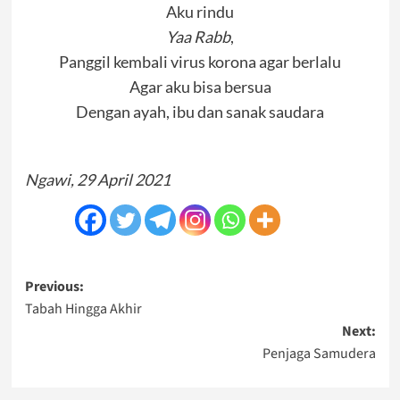
Aku rindu
Yaa Rabb
,
Panggil kembali virus korona agar berlalu
Agar aku bisa bersua
Dengan ayah, ibu dan sanak saudara
Ngawi, 29 April 2021
Post
Previous:
Tabah Hingga Akhir
navigation
Next:
Penjaga Samudera