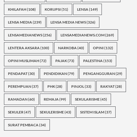
KHILAFAH
(108)
KORUPSI
(51)
LENSA
(149)
LENSA MEDIA
(239)
LENSA MEDIA NEWS
(326)
LENSAMEDIANEWS
(256)
LENSAMEDIANEWS.COM
(269)
LENTERA AKSARA
(100)
NARKOBA
(40)
OPINI
(132)
OPINI MUSLIMAH
(72)
PAJAK
(73)
PALESTINA
(153)
PENDAPAT
(30)
PENDIDIKAN
(79)
PENGANGGURAN
(29)
PEREMPUAN
(37)
PHK
(28)
PINJOL
(33)
RAKYAT
(28)
RAMADAN
(60)
REMAJA
(99)
SEKULARISME
(45)
SEKULER
(47)
SEKULERISME
(43)
SISTEM ISLAM
(37)
SURAT PEMBACA
(34)