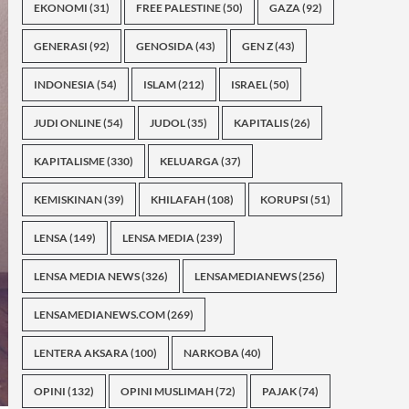
EKONOMI
(31)
FREE PALESTINE
(50)
GAZA
(92)
GENERASI
(92)
GENOSIDA
(43)
GEN Z
(43)
INDONESIA
(54)
ISLAM
(212)
ISRAEL
(50)
JUDI ONLINE
(54)
JUDOL
(35)
KAPITALIS
(26)
KAPITALISME
(330)
KELUARGA
(37)
KEMISKINAN
(39)
KHILAFAH
(108)
KORUPSI
(51)
LENSA
(149)
LENSA MEDIA
(239)
LENSA MEDIA NEWS
(326)
LENSAMEDIANEWS
(256)
LENSAMEDIANEWS.COM
(269)
LENTERA AKSARA
(100)
NARKOBA
(40)
OPINI
(132)
OPINI MUSLIMAH
(72)
PAJAK
(74)