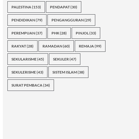
PALESTINA
(153)
PENDAPAT
(30)
PENDIDIKAN
(79)
PENGANGGURAN
(29)
PEREMPUAN
(37)
PHK
(28)
PINJOL
(33)
RAKYAT
(28)
RAMADAN
(60)
REMAJA
(99)
SEKULARISME
(45)
SEKULER
(47)
SEKULERISME
(43)
SISTEM ISLAM
(38)
SURAT PEMBACA
(34)