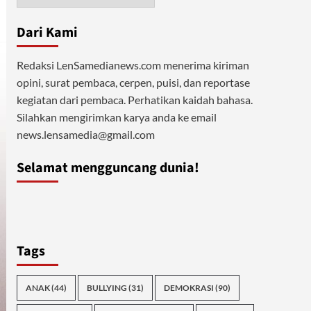
Dari Kami
Redaksi LenSamedianews.com menerima kiriman
opini, surat pembaca, cerpen, puisi, dan reportase
kegiatan dari pembaca. Perhatikan kaidah bahasa.
Silahkan mengirimkan karya anda ke email
news.lensamedia@gmail.com
Selamat mengguncang dunia!
Tags
ANAK
(44)
BULLYING
(31)
DEMOKRASI
(90)