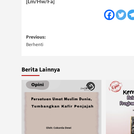
[Lm/Hw/Fa]
Post
Previous:
Berhenti
navigation
Berita Lainnya