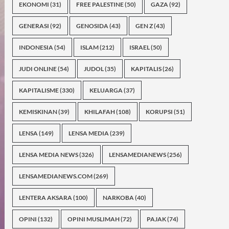
EKONOMI
(31)
FREE PALESTINE
(50)
GAZA
(92)
GENERASI
(92)
GENOSIDA
(43)
GEN Z
(43)
INDONESIA
(54)
ISLAM
(212)
ISRAEL
(50)
JUDI ONLINE
(54)
JUDOL
(35)
KAPITALIS
(26)
KAPITALISME
(330)
KELUARGA
(37)
KEMISKINAN
(39)
KHILAFAH
(108)
KORUPSI
(51)
LENSA
(149)
LENSA MEDIA
(239)
LENSA MEDIA NEWS
(326)
LENSAMEDIANEWS
(256)
LENSAMEDIANEWS.COM
(269)
LENTERA AKSARA
(100)
NARKOBA
(40)
OPINI
(132)
OPINI MUSLIMAH
(72)
PAJAK
(74)