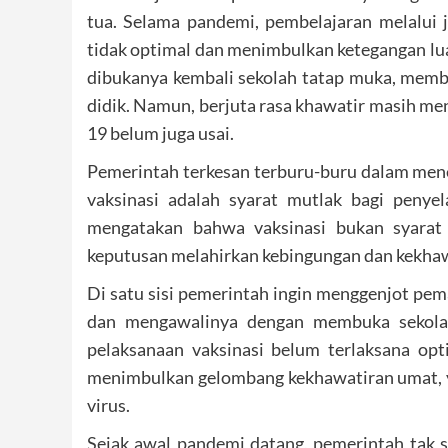
tua. Selama pandemi, pembelajaran melalui 
tidak optimal dan menimbulkan ketegangan lua
dibukanya kembali sekolah tatap muka, membu
didik. Namun, berjuta rasa khawatir masih me
19 belum juga usai.
Pemerintah terkesan terburu-buru dalam men
vaksinasi adalah syarat mutlak bagi peny
mengatakan bahwa vaksinasi bukan syarat 
keputusan melahirkan kebingungan dan kekha
Di satu sisi pemerintah ingin menggenjot pe
dan mengawalinya dengan membuka sekolah
pelaksanaan vaksinasi belum terlaksana optim
menimbulkan gelombang kekhawatiran umat, y
virus.
Sejak awal pandemi datang, pemerintah tak s