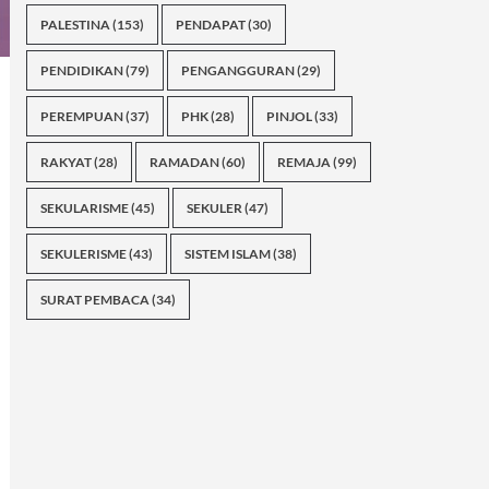
PALESTINA
(153)
PENDAPAT
(30)
PENDIDIKAN
(79)
PENGANGGURAN
(29)
PEREMPUAN
(37)
PHK
(28)
PINJOL
(33)
RAKYAT
(28)
RAMADAN
(60)
REMAJA
(99)
SEKULARISME
(45)
SEKULER
(47)
SEKULERISME
(43)
SISTEM ISLAM
(38)
SURAT PEMBACA
(34)