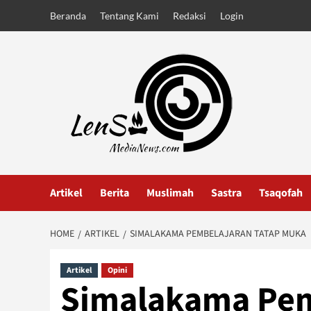
Skip
Beranda
Tentang Kami
Redaksi
Login
to
content
Artikel
Berita
Muslimah
Sastra
Tsaqofah
HOME
ARTIKEL
SIMALAKAMA PEMBELAJARAN TATAP MUKA
Artikel
Opini
Simalakama Pem