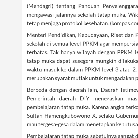
(Mendagri) tentang Panduan Penyelenggar
mengawasi jalannya sekolah tatap muka, Wi
tetap menjaga protokol kesehatan. (kompas.c
Menteri Pendidikan, Kebudayaan, Riset dan
sekolah di semua level PPKM agar mempersi
terbatas. Tak hanya wilayah dengan PPKM le
tatap muka dapat sesegera mungkin dilakuka
waktu masuk ke dalam PPKM level 3 atau 2.
merupakan syarat mutlak untuk mengadakan p
Berbeda dengan daerah lain, Daerah Istimew
Pemerintah daerah DIY menegaskan mas
pembelajaran tatap muka. Karena angka terkon
Sultan Hamengkubowono X, selaku Gubernur 
mau tergesa-gesa dalam menetapkan keputusan.
Pembelajaran tatap muka sebetulnya sangat di