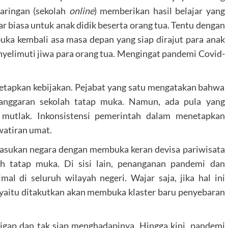
jaringan (sekolah
online
) memberikan hasil belajar yang
r biasa untuk anak didik beserta orang tua. Tentu dengan
ka kembali asa masa depan yang siap dirajut para anak
nyelimuti jiwa para orang tua. Mengingat pandemi Covid-
etapkan kebijakan. Pejabat yang satu mengatakan bahwa
elanggaran sekolah tatap muka. Namun, ada pula yang
mutlak. Inkonsistensi pemerintah dalam menetapkan
watiran umat.
masukan negara dengan membuka keran devisa pariwisata
 tatap muka. Di sisi lain, penanganan pandemi dan
al di seluruh wilayah negeri. Wajar saja, jika hal ini
aitu ditakutkan akan membuka klaster baru penyebaran
igap dan tak siap menghadapinya. Hingga kini, pandemi