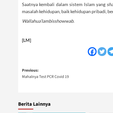
Saatnya kembali dalam sistem Islam yang
sh
masalah kehidupan, baik kehidupan pribadi, 
Wallahua’lambisshowwab
.
[LM]
Post
Previous:
Mahalnya Test PCR Covid 19
navigation
Berita Lainnya