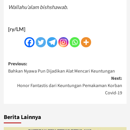
Wallahu’alam bishshawab.
[ry/LM]
Post
Previous:
Bahkan Nyawa Pun Dijadikan Alat Mencari Keuntungan
navigation
Next:
Honor Fantastis dari Keuntungan Pemakaman Korban
Covid-19
Berita Lainnya