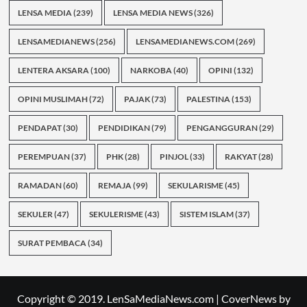
LENSA MEDIA
(239)
LENSA MEDIA NEWS
(326)
LENSAMEDIANEWS
(256)
LENSAMEDIANEWS.COM
(269)
LENTERA AKSARA
(100)
NARKOBA
(40)
OPINI
(132)
OPINI MUSLIMAH
(72)
PAJAK
(73)
PALESTINA
(153)
PENDAPAT
(30)
PENDIDIKAN
(79)
PENGANGGURAN
(29)
PEREMPUAN
(37)
PHK
(28)
PINJOL
(33)
RAKYAT
(28)
RAMADAN
(60)
REMAJA
(99)
SEKULARISME
(45)
SEKULER
(47)
SEKULERISME
(43)
SISTEM ISLAM
(37)
SURAT PEMBACA
(34)
Copyright © 2019. LenSaMediaNews.com
|
CoverNews
by