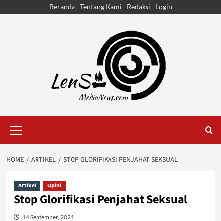
Skip
Beranda
Tentang Kami
Redaksi
Login
to
content
Primary
Menu
HOME
ARTIKEL
STOP GLORIFIKASI PENJAHAT SEKSUAL
Artikel
Opini
Stop Glorifikasi Penjahat Seksual
14 September, 2021