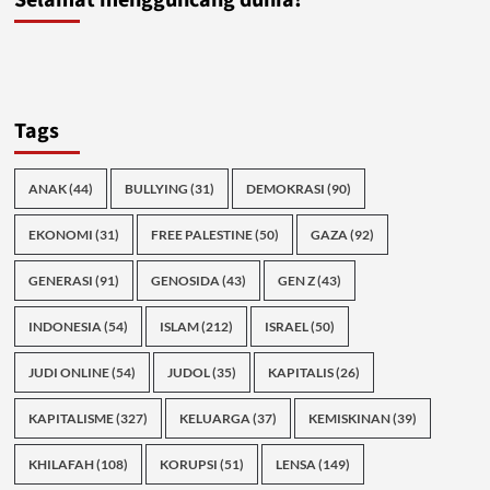
Selamat mengguncang dunia!
Tags
ANAK
(44)
BULLYING
(31)
DEMOKRASI
(90)
EKONOMI
(31)
FREE PALESTINE
(50)
GAZA
(92)
GENERASI
(91)
GENOSIDA
(43)
GEN Z
(43)
INDONESIA
(54)
ISLAM
(212)
ISRAEL
(50)
JUDI ONLINE
(54)
JUDOL
(35)
KAPITALIS
(26)
KAPITALISME
(327)
KELUARGA
(37)
KEMISKINAN
(39)
KHILAFAH
(108)
KORUPSI
(51)
LENSA
(149)