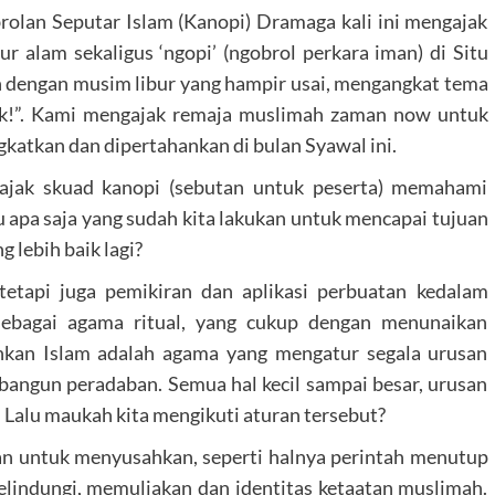
rolan Seputar Islam (Kanopi) Dramaga kali ini mengajak
r alam sekaligus ‘ngopi’ (ngobrol perkara iman) di Situ
 dengan musim libur yang hampir usai, mengangkat tema
k!”. Kami mengajak remaja muslimah zaman now untuk
katkan dan dipertahankan di bulan Syawal ini.
gajak skuad kanopi (sebutan untuk peserta) memahami
lu apa saja yang sudah kita lakukan untuk mencapai tujuan
 lebih baik lagi?
etapi juga pemikiran dan aplikasi perbuatan kedalam
 sebagai agama ritual, yang cukup dengan menunaikan
ainkan Islam adalah agama yang mengatur segala urusan
angun peradaban. Semua hal kecil sampai besar, urusan
r. Lalu maukah kita mengikuti aturan tersebut?
kan untuk menyusahkan, seperti halnya perintah menutup
elindungi, memuliakan dan identitas ketaatan muslimah.