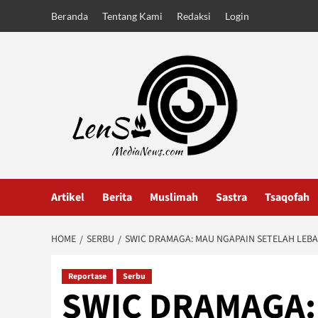
Skip
Beranda
Tentang Kami
Redaksi
Login
to
content
Artikel
Berita
Muslimah
Sastra
Tsaqofah
HOME
SERBU
SWIC DRAMAGA: MAU NGAPAIN SETELAH LEBA
Reportase
Serbu
SWIC DRAMAGA: