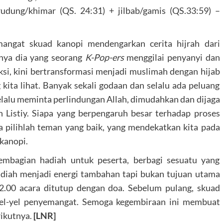
rudung/khimar (QS. 24:31) + jilbab/gamis (QS.33:59) –
mangat skuad kanopi mendengarkan cerita hijrah dari
lnya dia yang seorang
K-Pop-ers
menggilai penyanyi dan
eksi, kini bertransformasi menjadi muslimah dengan hijab
 kita lihat. Banyak sekali godaan dan selalu ada peluang
selalu meminta perlindungan Allah, dimudahkan dan dijaga
h Listiy. Siapa yang berpengaruh besar terhadap proses
a pilihlah teman yang baik, yang mendekatkan kita pada
kanopi.
pembagian hadiah untuk peserta, berbagi sesuatu yang
diah menjadi energi tambahan tapi bukan tujuan utama
12.00 acara ditutup dengan doa. Sebelum pulang, skuad
yel-yel penyemangat. Semoga kegembiraan ini membuat
rikutnya.
[LNR]