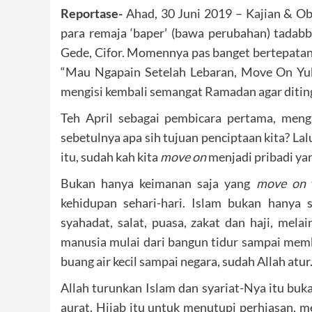
Reportase-
Ahad, 30 Juni 2019 – Kajian & Ob
para remaja ‘baper’ (bawa perubahan) tadabbu
Gede, Cifor. Momennya pas banget bertepatan
“Mau Ngapain Setelah Lebaran, Move On Yu
mengisi kembali semangat Ramadan agar diting
Teh April sebagai pembicara pertama, men
sebetulnya apa sih tujuan penciptaan kita? La
itu, sudah kah kita
move
on
menjadi pribadi yang
Bukan hanya keimanan saja yang
move on
t
kehidupan sehari-hari. Islam bukan hanya
syahadat, salat, puasa, zakat dan haji, mel
manusia mulai dari bangun tidur sampai memb
buang air kecil sampai negara, sudah Allah atu
Allah turunkan Islam dan syariat-Nya itu bu
aurat. Hijab itu untuk menutupi perhiasan, m