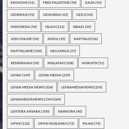
EKONOMI
(31)
FREE PALESTINE
(50)
GAZA
(92)
GENERASI
(92)
GENOSIDA
(43)
GEN Z
(43)
INDONESIA
(54)
ISLAM
(212)
ISRAEL
(50)
JUDI ONLINE
(54)
JUDOL
(35)
KAPITALIS
(26)
KAPITALISME
(330)
KELUARGA
(37)
KEMISKINAN
(39)
KHILAFAH
(108)
KORUPSI
(51)
LENSA
(149)
LENSA MEDIA
(239)
LENSA MEDIA NEWS
(326)
LENSAMEDIANEWS
(256)
LENSAMEDIANEWS.COM
(269)
LENTERA AKSARA
(100)
NARKOBA
(40)
OPINI
(132)
OPINI MUSLIMAH
(72)
PAJAK
(74)