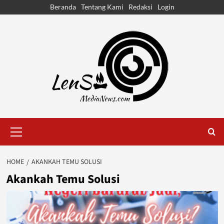
Skip
Beranda
Tentang Kami
Redaksi
Login
to
content
Primary
Menu
HOME
AKANKAH TEMU SOLUSI
Akankah Temu Solusi