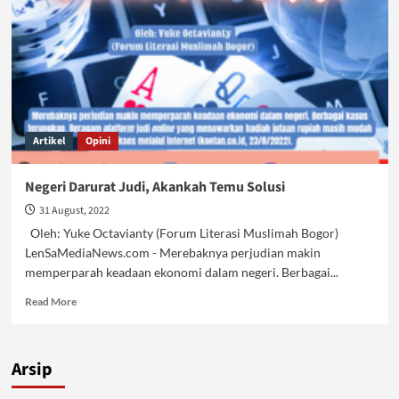
Artikel
Opini
Negeri Darurat Judi, Akankah Temu Solusi
31 August, 2022
Oleh: Yuke Octavianty (Forum Literasi Muslimah Bogor)
LenSaMediaNews.com - Merebaknya perjudian makin
memperparah keadaan ekonomi dalam negeri. Berbagai...
Read
Read More
more
about
Negeri
Arsip
Darurat
Judi,