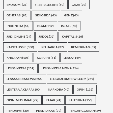
EKONOMI
(31)
FREE PALESTINE
(50)
GAZA
(92)
GENERASI
(92)
GENOSIDA
(43)
GEN Z
(43)
INDONESIA
(54)
ISLAM
(212)
ISRAEL
(50)
JUDI ONLINE
(54)
JUDOL
(35)
KAPITALIS
(26)
KAPITALISME
(330)
KELUARGA
(37)
KEMISKINAN
(39)
KHILAFAH
(108)
KORUPSI
(51)
LENSA
(149)
LENSA MEDIA
(239)
LENSA MEDIA NEWS
(326)
LENSAMEDIANEWS
(256)
LENSAMEDIANEWS.COM
(269)
LENTERA AKSARA
(100)
NARKOBA
(40)
OPINI
(132)
OPINI MUSLIMAH
(72)
PAJAK
(74)
PALESTINA
(153)
PENDAPAT
(30)
PENDIDIKAN
(79)
PENGANGGURAN
(29)