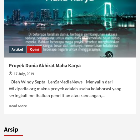
Artikel
Opini
Proyek Dunia Akhirat Maha Karya
17 July, 2019
Oleh Windy Septa LenSaMediaNews– Menyalin dari
Wikipedia.org makna proyek adalah usaha kolaborasi yang
seringkali melibatkan penelitian atau rancangan,...
Read
Read More
more
about
Proyek
Arsip
Dunia
Akhirat