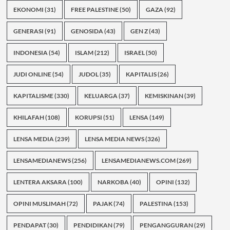
EKONOMI
(31)
FREE PALESTINE
(50)
GAZA
(92)
GENERASI
(91)
GENOSIDA
(43)
GEN Z
(43)
INDONESIA
(54)
ISLAM
(212)
ISRAEL
(50)
JUDI ONLINE
(54)
JUDOL
(35)
KAPITALIS
(26)
KAPITALISME
(330)
KELUARGA
(37)
KEMISKINAN
(39)
KHILAFAH
(108)
KORUPSI
(51)
LENSA
(149)
LENSA MEDIA
(239)
LENSA MEDIA NEWS
(326)
LENSAMEDIANEWS
(256)
LENSAMEDIANEWS.COM
(269)
LENTERA AKSARA
(100)
NARKOBA
(40)
OPINI
(132)
OPINI MUSLIMAH
(72)
PAJAK
(74)
PALESTINA
(153)
PENDAPAT
(30)
PENDIDIKAN
(79)
PENGANGGURAN
(29)