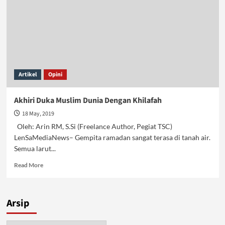
Artikel
Opini
Akhiri Duka Muslim Dunia Dengan Khilafah
18 May, 2019
Oleh: Arin RM, S.Si (Freelance Author, Pegiat TSC)
LenSaMediaNews– Gempita ramadan sangat terasa di tanah air.
Semua larut...
Read
Read More
more
about
Akhiri
Arsip
Duka
Muslim
Dunia