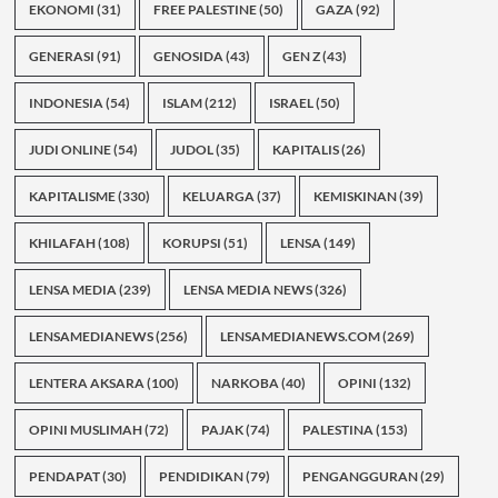
EKONOMI
(31)
FREE PALESTINE
(50)
GAZA
(92)
GENERASI
(91)
GENOSIDA
(43)
GEN Z
(43)
INDONESIA
(54)
ISLAM
(212)
ISRAEL
(50)
JUDI ONLINE
(54)
JUDOL
(35)
KAPITALIS
(26)
KAPITALISME
(330)
KELUARGA
(37)
KEMISKINAN
(39)
KHILAFAH
(108)
KORUPSI
(51)
LENSA
(149)
LENSA MEDIA
(239)
LENSA MEDIA NEWS
(326)
LENSAMEDIANEWS
(256)
LENSAMEDIANEWS.COM
(269)
LENTERA AKSARA
(100)
NARKOBA
(40)
OPINI
(132)
OPINI MUSLIMAH
(72)
PAJAK
(74)
PALESTINA
(153)
PENDAPAT
(30)
PENDIDIKAN
(79)
PENGANGGURAN
(29)