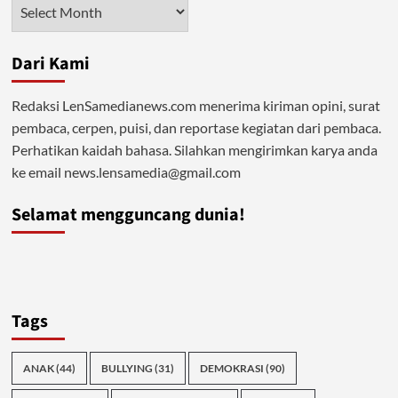
Arsip
Dengan
Khilafah
Dari Kami
Redaksi LenSamedianews.com menerima kiriman opini, surat
pembaca, cerpen, puisi, dan reportase kegiatan dari pembaca.
Perhatikan kaidah bahasa. Silahkan mengirimkan karya anda
ke email news.lensamedia@gmail.com
Selamat mengguncang dunia!
Tags
ANAK
(44)
BULLYING
(31)
DEMOKRASI
(90)