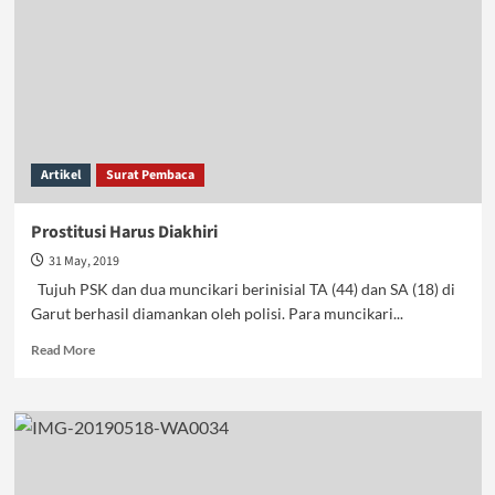
Artikel
Surat Pembaca
Prostitusi Harus Diakhiri
31 May, 2019
Tujuh PSK dan dua muncikari berinisial TA (44) dan SA (18) di
Garut berhasil diamankan oleh polisi. Para muncikari...
Read
Read More
more
about
Prostitusi
Harus
Diakhiri