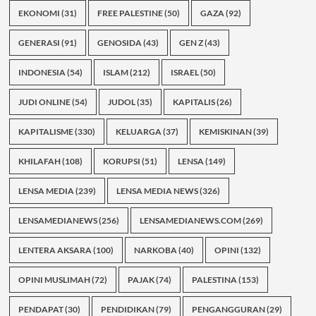
EKONOMI
(31)
FREE PALESTINE
(50)
GAZA
(92)
GENERASI
(91)
GENOSIDA
(43)
GEN Z
(43)
INDONESIA
(54)
ISLAM
(212)
ISRAEL
(50)
JUDI ONLINE
(54)
JUDOL
(35)
KAPITALIS
(26)
KAPITALISME
(330)
KELUARGA
(37)
KEMISKINAN
(39)
KHILAFAH
(108)
KORUPSI
(51)
LENSA
(149)
LENSA MEDIA
(239)
LENSA MEDIA NEWS
(326)
LENSAMEDIANEWS
(256)
LENSAMEDIANEWS.COM
(269)
LENTERA AKSARA
(100)
NARKOBA
(40)
OPINI
(132)
OPINI MUSLIMAH
(72)
PAJAK
(74)
PALESTINA
(153)
PENDAPAT
(30)
PENDIDIKAN
(79)
PENGANGGURAN
(29)