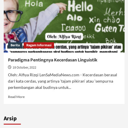
Berita
Ragam Informasi
Paradigma Pentingnya Kecerdasan Linguistik
18 October, 2022
Oleh: Alfiya Rizqi LenSaMediaNews.com - Kecerdasan berasal
dari kata cerdas, yang artinya ‘tajam pikiran’ atau ‘sempurna
perkembangan akal budinya untuk...
Read
Read More
more
about
Paradigma
Arsip
Pentingnya
Kecerdasan