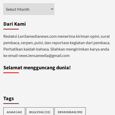
Hanya
Arsip
Islam
Solusi
Tuntasnya
Dari Kami
Redaksi LenSamedianews.com menerima kiriman opini, surat
pembaca, cerpen, puisi, dan reportase kegiatan dari pembaca.
Perhatikan kaidah bahasa. Silahkan mengirimkan karya anda
ke email news.lensamedia@gmail.com
Selamat mengguncang dunia!
Tags
ANAK
(44)
BULLYING
(31)
DEMOKRASI
(90)