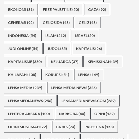
EKONOMI
(31)
FREE PALESTINE
(50)
GAZA
(92)
GENERASI
(92)
GENOSIDA
(43)
GEN Z
(43)
INDONESIA
(54)
ISLAM
(212)
ISRAEL
(50)
JUDI ONLINE
(54)
JUDOL
(35)
KAPITALIS
(26)
KAPITALISME
(330)
KELUARGA
(37)
KEMISKINAN
(39)
KHILAFAH
(108)
KORUPSI
(51)
LENSA
(149)
LENSA MEDIA
(239)
LENSA MEDIA NEWS
(326)
LENSAMEDIANEWS
(256)
LENSAMEDIANEWS.COM
(269)
LENTERA AKSARA
(100)
NARKOBA
(40)
OPINI
(132)
OPINI MUSLIMAH
(72)
PAJAK
(74)
PALESTINA
(153)