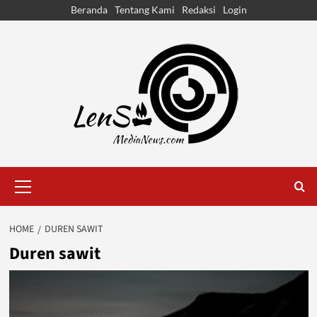
Skip
Beranda
Tentang Kami
Redaksi
Login
to
content
Primary
Menu
HOME
DUREN SAWIT
Duren sawit