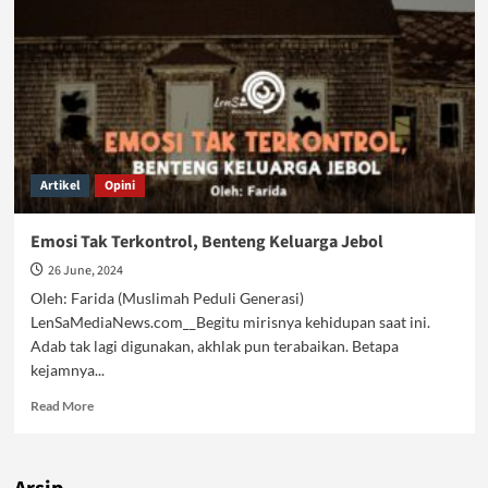
Peran
dalam
Keluarga
Artikel
Opini
Emosi Tak Terkontrol, Benteng Keluarga Jebol
26 June, 2024
Oleh: Farida (Muslimah Peduli Generasi)
LenSaMediaNews.com__Begitu mirisnya kehidupan saat ini.
Adab tak lagi digunakan, akhlak pun terabaikan. Betapa
kejamnya...
Read
Read More
more
about
Emosi
Tak