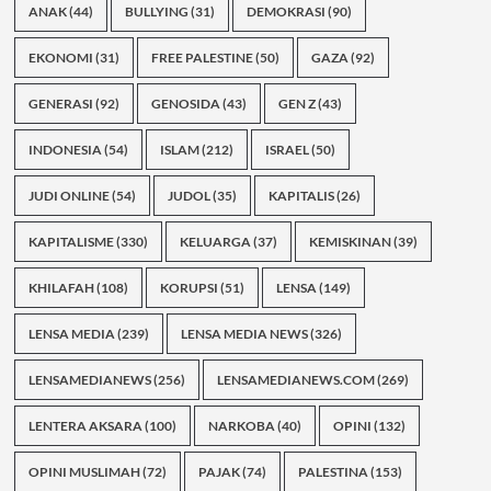
ANAK
(44)
BULLYING
(31)
DEMOKRASI
(90)
EKONOMI
(31)
FREE PALESTINE
(50)
GAZA
(92)
GENERASI
(92)
GENOSIDA
(43)
GEN Z
(43)
INDONESIA
(54)
ISLAM
(212)
ISRAEL
(50)
JUDI ONLINE
(54)
JUDOL
(35)
KAPITALIS
(26)
KAPITALISME
(330)
KELUARGA
(37)
KEMISKINAN
(39)
KHILAFAH
(108)
KORUPSI
(51)
LENSA
(149)
LENSA MEDIA
(239)
LENSA MEDIA NEWS
(326)
LENSAMEDIANEWS
(256)
LENSAMEDIANEWS.COM
(269)
LENTERA AKSARA
(100)
NARKOBA
(40)
OPINI
(132)
OPINI MUSLIMAH
(72)
PAJAK
(74)
PALESTINA
(153)