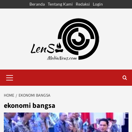
Skip
Beranda
Tentang Kami
Redaksi
Login
to
content
Primary
Menu
HOME
EKONOMI BANGSA
ekonomi bangsa