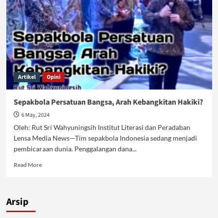
Artikel
Opini
Sepakbola Persatuan Bangsa, Arah Kebangkitan Hakiki?
6 May, 2024
Oleh: Rut Sri Wahyuningsih Institut Literasi dan Peradaban
Lensa Media News—Tim sepakbola Indonesia sedang menjadi
pembicaraan dunia. Penggalangan dana...
Read
Read More
more
about
Sepakbola
Arsip
Persatuan
Bangsa,