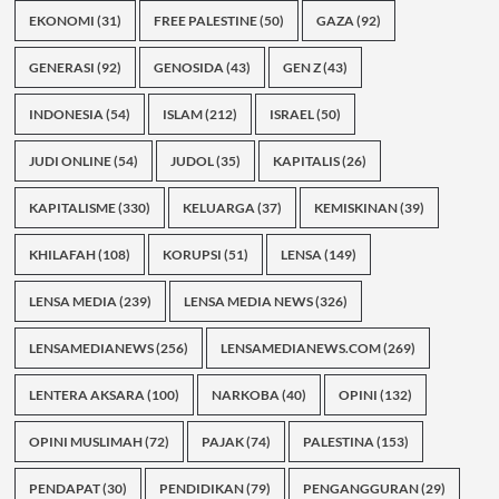
EKONOMI
(31)
FREE PALESTINE
(50)
GAZA
(92)
GENERASI
(92)
GENOSIDA
(43)
GEN Z
(43)
INDONESIA
(54)
ISLAM
(212)
ISRAEL
(50)
JUDI ONLINE
(54)
JUDOL
(35)
KAPITALIS
(26)
KAPITALISME
(330)
KELUARGA
(37)
KEMISKINAN
(39)
KHILAFAH
(108)
KORUPSI
(51)
LENSA
(149)
LENSA MEDIA
(239)
LENSA MEDIA NEWS
(326)
LENSAMEDIANEWS
(256)
LENSAMEDIANEWS.COM
(269)
LENTERA AKSARA
(100)
NARKOBA
(40)
OPINI
(132)
OPINI MUSLIMAH
(72)
PAJAK
(74)
PALESTINA
(153)
PENDAPAT
(30)
PENDIDIKAN
(79)
PENGANGGURAN
(29)