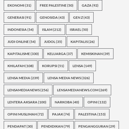
EKONOMI
(31)
FREE PALESTINE
(50)
GAZA
(92)
GENERASI
(91)
GENOSIDA
(43)
GEN Z
(43)
INDONESIA
(54)
ISLAM
(212)
ISRAEL
(50)
JUDI ONLINE
(54)
JUDOL
(35)
KAPITALIS
(26)
KAPITALISME
(330)
KELUARGA
(37)
KEMISKINAN
(39)
KHILAFAH
(108)
KORUPSI
(51)
LENSA
(149)
LENSA MEDIA
(239)
LENSA MEDIA NEWS
(326)
LENSAMEDIANEWS
(256)
LENSAMEDIANEWS.COM
(269)
LENTERA AKSARA
(100)
NARKOBA
(40)
OPINI
(132)
OPINI MUSLIMAH
(72)
PAJAK
(74)
PALESTINA
(153)
PENDAPAT
(30)
PENDIDIKAN
(79)
PENGANGGURAN
(29)