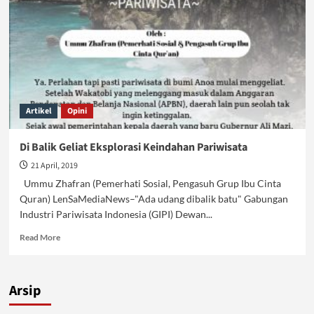
Artikel
Opini
Di Balik Geliat Eksplorasi Keindahan Pariwisata
21 April, 2019
Ummu Zhafran (Pemerhati Sosial, Pengasuh Grup Ibu Cinta
Quran) LenSaMediaNews–"Ada udang dibalik batu" Gabungan
Industri Pariwisata Indonesia (GIPI) Dewan...
Read
Read More
more
about
Di
Arsip
Balik
Geliat