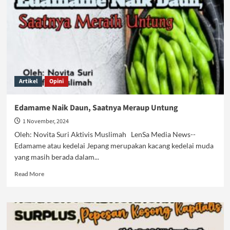
Artikel
Opini
Edamame Naik Daun, Saatnya Meraup Untung
1 November, 2024
Oleh: Novita Suri Aktivis Muslimah LenSa Media News--
Edamame atau kedelai Jepang merupakan kacang kedelai muda
yang masih berada dalam...
Read
Read More
more
about
Edamame
Naik
Daun,