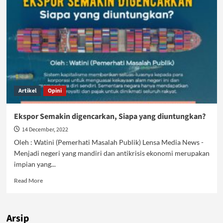
Pepesan
Kosong
Kapitalis
Artikel
Opini
Ekspor Semakin digencarkan, Siapa yang diuntungkan?
14 December, 2022
Oleh : Watini (Pemerhati Masalah Publik) Lensa Media News -
Menjadi negeri yang mandiri dan antikrisis ekonomi merupakan
impian yang...
Read
Read More
more
about
Ekspor
Arsip
Semakin