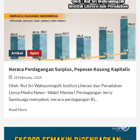
Saatnya
Meraup
Untung
Artikel
Opini
Neraca Perdagangan Surplus, Pepesan Kosong Kapitalis
29 February, 2024
Oleh: Rut Sri Wahyuningsih Institut Literasi dan Peradaban
Lensa Media News--Wakil Menteri Perdagangan Jerry
Sambuaga menyebut, neraca perdagangan RI...
Read
Read More
more
about
Neraca
Perdagangan
Surplus,