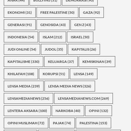
ANAK
(44)
BULLYING
(31)
DEMOKRASI
(90)
EKONOMI
(31)
FREE PALESTINE
(50)
GAZA
(92)
GENERASI
(91)
GENOSIDA
(43)
GEN Z
(43)
INDONESIA
(54)
ISLAM
(212)
ISRAEL
(50)
JUDI ONLINE
(54)
JUDOL
(35)
KAPITALIS
(26)
KAPITALISME
(330)
KELUARGA
(37)
KEMISKINAN
(39)
KHILAFAH
(108)
KORUPSI
(51)
LENSA
(149)
LENSA MEDIA
(239)
LENSA MEDIA NEWS
(326)
LENSAMEDIANEWS
(256)
LENSAMEDIANEWS.COM
(269)
LENTERA AKSARA
(100)
NARKOBA
(40)
OPINI
(132)
OPINI MUSLIMAH
(72)
PAJAK
(74)
PALESTINA
(153)