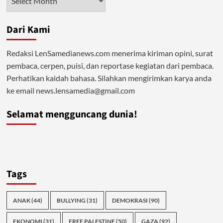
Dari Kami
Redaksi LenSamedianews.com menerima kiriman opini, surat
pembaca, cerpen, puisi, dan reportase kegiatan dari pembaca.
Perhatikan kaidah bahasa. Silahkan mengirimkan karya anda
ke email news.lensamedia@gmail.com
Selamat mengguncang dunia!
Tags
ANAK
(44)
BULLYING
(31)
DEMOKRASI
(90)
EKONOMI
(31)
FREE PALESTINE
(50)
GAZA
(92)