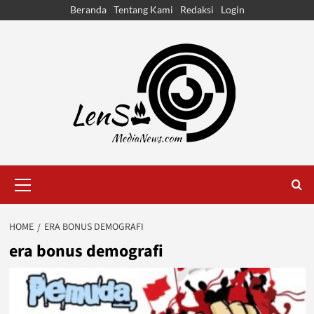
Skip
Beranda
Tentang Kami
Redaksi
Login
to
content
Primary
Menu
HOME
ERA BONUS DEMOGRAFI
era bonus demografi