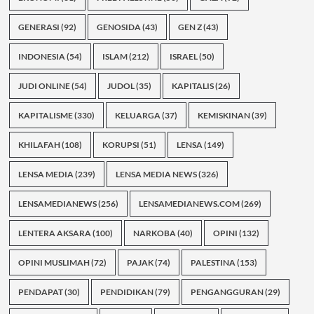
GENERASI
(92)
GENOSIDA
(43)
GEN Z
(43)
INDONESIA
(54)
ISLAM
(212)
ISRAEL
(50)
JUDI ONLINE
(54)
JUDOL
(35)
KAPITALIS
(26)
KAPITALISME
(330)
KELUARGA
(37)
KEMISKINAN
(39)
KHILAFAH
(108)
KORUPSI
(51)
LENSA
(149)
LENSA MEDIA
(239)
LENSA MEDIA NEWS
(326)
LENSAMEDIANEWS
(256)
LENSAMEDIANEWS.COM
(269)
LENTERA AKSARA
(100)
NARKOBA
(40)
OPINI
(132)
OPINI MUSLIMAH
(72)
PAJAK
(74)
PALESTINA
(153)
PENDAPAT
(30)
PENDIDIKAN
(79)
PENGANGGURAN
(29)