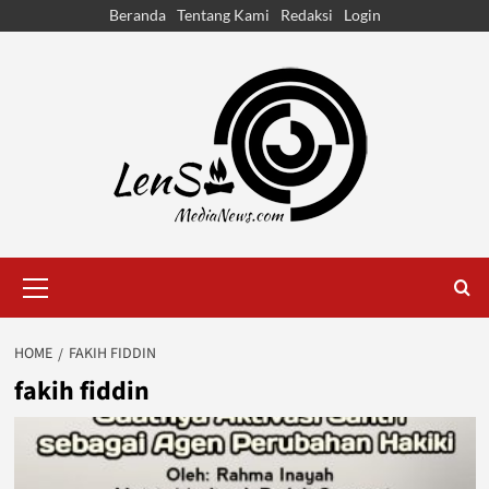
Skip
Beranda
Tentang Kami
Redaksi
Login
to
content
Primary
Menu
HOME
FAKIH FIDDIN
fakih fiddin