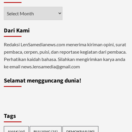
Santri
sebagai
Arsip
Agen
Perubahan
Hakiki
Dari Kami
Redaksi LenSamedianews.com menerima kiriman opini, surat
pembaca, cerpen, puisi, dan reportase kegiatan dari pembaca.
Perhatikan kaidah bahasa. Silahkan mengirimkan karya anda
ke email news.lensamedia@gmail.com
Selamat mengguncang dunia!
Tags
ANAK
(44)
BULLYING
(31)
DEMOKRASI
(90)