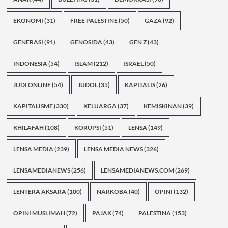
EKONOMI
(31)
FREE PALESTINE
(50)
GAZA
(92)
GENERASI
(91)
GENOSIDA
(43)
GEN Z
(43)
INDONESIA
(54)
ISLAM
(212)
ISRAEL
(50)
JUDI ONLINE
(54)
JUDOL
(35)
KAPITALIS
(26)
KAPITALISME
(330)
KELUARGA
(37)
KEMISKINAN
(39)
KHILAFAH
(108)
KORUPSI
(51)
LENSA
(149)
LENSA MEDIA
(239)
LENSA MEDIA NEWS
(326)
LENSAMEDIANEWS
(256)
LENSAMEDIANEWS.COM
(269)
LENTERA AKSARA
(100)
NARKOBA
(40)
OPINI
(132)
OPINI MUSLIMAH
(72)
PAJAK
(74)
PALESTINA
(153)