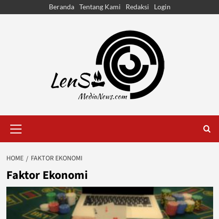
Skip
Beranda
Tentang Kami
Redaksi
Login
to
content
Primary
Menu
HOME
FAKTOR EKONOMI
Faktor Ekonomi