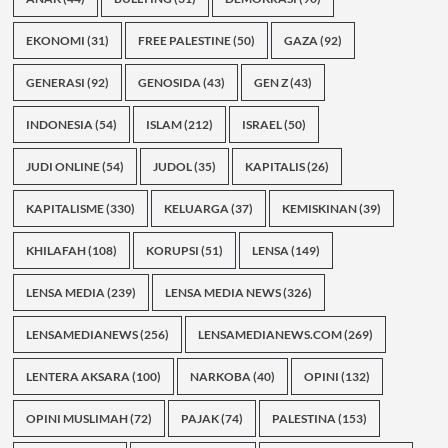
EKONOMI
(31)
FREE PALESTINE
(50)
GAZA
(92)
GENERASI
(92)
GENOSIDA
(43)
GEN Z
(43)
INDONESIA
(54)
ISLAM
(212)
ISRAEL
(50)
JUDI ONLINE
(54)
JUDOL
(35)
KAPITALIS
(26)
KAPITALISME
(330)
KELUARGA
(37)
KEMISKINAN
(39)
KHILAFAH
(108)
KORUPSI
(51)
LENSA
(149)
LENSA MEDIA
(239)
LENSA MEDIA NEWS
(326)
LENSAMEDIANEWS
(256)
LENSAMEDIANEWS.COM
(269)
LENTERA AKSARA
(100)
NARKOBA
(40)
OPINI
(132)
OPINI MUSLIMAH
(72)
PAJAK
(74)
PALESTINA
(153)