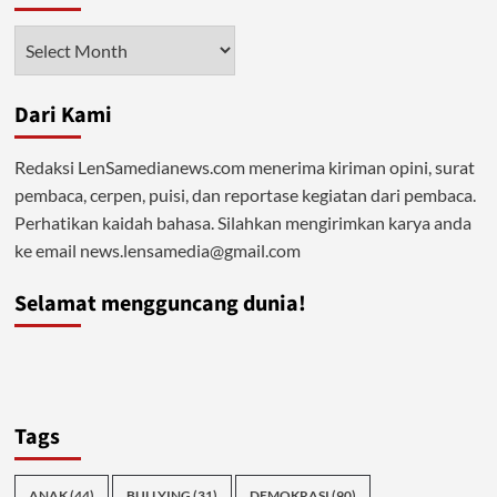
Bukti
Kapitalisme
Arsip
Gagal
Menjanjikan
Kesejahteraan
Dari Kami
Redaksi LenSamedianews.com menerima kiriman opini, surat
pembaca, cerpen, puisi, dan reportase kegiatan dari pembaca.
Perhatikan kaidah bahasa. Silahkan mengirimkan karya anda
ke email news.lensamedia@gmail.com
Selamat mengguncang dunia!
Tags
ANAK
(44)
BULLYING
(31)
DEMOKRASI
(90)