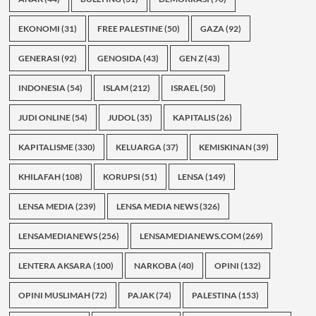
EKONOMI
(31)
FREE PALESTINE
(50)
GAZA
(92)
GENERASI
(92)
GENOSIDA
(43)
GEN Z
(43)
INDONESIA
(54)
ISLAM
(212)
ISRAEL
(50)
JUDI ONLINE
(54)
JUDOL
(35)
KAPITALIS
(26)
KAPITALISME
(330)
KELUARGA
(37)
KEMISKINAN
(39)
KHILAFAH
(108)
KORUPSI
(51)
LENSA
(149)
LENSA MEDIA
(239)
LENSA MEDIA NEWS
(326)
LENSAMEDIANEWS
(256)
LENSAMEDIANEWS.COM
(269)
LENTERA AKSARA
(100)
NARKOBA
(40)
OPINI
(132)
OPINI MUSLIMAH
(72)
PAJAK
(74)
PALESTINA
(153)