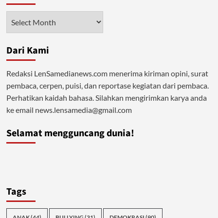
19
Berbayar,
Arsip
Di
mana
Peran
Dari Kami
Negara
Sebagai
Pelindung
Redaksi LenSamedianews.com menerima kiriman opini, surat
?
pembaca, cerpen, puisi, dan reportase kegiatan dari pembaca.
Perhatikan kaidah bahasa. Silahkan mengirimkan karya anda
ke email news.lensamedia@gmail.com
Selamat mengguncang dunia!
Tags
ANAK
(44)
BULLYING
(31)
DEMOKRASI
(90)