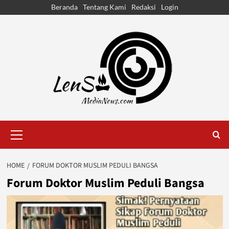
Skip
Beranda
Tentang Kami
Redaksi
Login
to
content
Primary
Menu
HOME
FORUM DOKTOR MUSLIM PEDULI BANGSA
Forum Doktor Muslim Peduli Bangsa