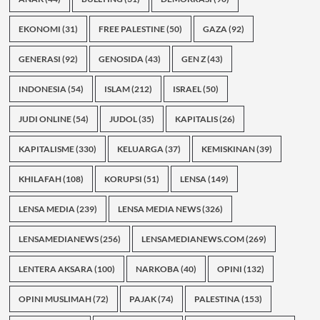
EKONOMI
(31)
FREE PALESTINE
(50)
GAZA
(92)
GENERASI
(92)
GENOSIDA
(43)
GEN Z
(43)
INDONESIA
(54)
ISLAM
(212)
ISRAEL
(50)
JUDI ONLINE
(54)
JUDOL
(35)
KAPITALIS
(26)
KAPITALISME
(330)
KELUARGA
(37)
KEMISKINAN
(39)
KHILAFAH
(108)
KORUPSI
(51)
LENSA
(149)
LENSA MEDIA
(239)
LENSA MEDIA NEWS
(326)
LENSAMEDIANEWS
(256)
LENSAMEDIANEWS.COM
(269)
LENTERA AKSARA
(100)
NARKOBA
(40)
OPINI
(132)
OPINI MUSLIMAH
(72)
PAJAK
(74)
PALESTINA
(153)