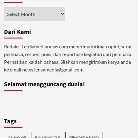
Sikap
Forum
Arsip
Doktor
Muslim
Peduli
Dari Kami
Bangsa:
“Kritisi
Demokrasi
Redaksi LenSamedianews.com menerima kiriman opini, surat
Selamatkan
pembaca, cerpen, puisi, dan reportase kegiatan dari pembaca.
Negeri”
Perhatikan kaidah bahasa. Silahkan mengirimkan karya anda
ke email news.lensamedia@gmail.com
Selamat mengguncang dunia!
Tags
ANAK
(44)
BULLYING
(31)
DEMOKRASI
(90)