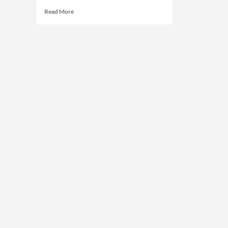
Read
Read More
more
about
Di
Balik
Wacana
Moderasi
pada
Generasi