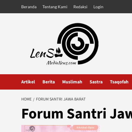
Skip
Beranda
Tentang Kami
Redaksi
Login
to
content
Artikel
Berita
Muslimah
Sastra
Tsaqofah
HOME
FORUM SANTRI JAWA BARAT
Forum Santri Ja