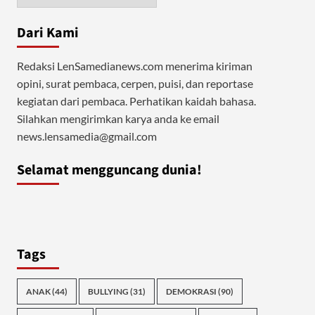
Dari Kami
Redaksi LenSamedianews.com menerima kiriman
opini, surat pembaca, cerpen, puisi, dan reportase
kegiatan dari pembaca. Perhatikan kaidah bahasa.
Silahkan mengirimkan karya anda ke email
news.lensamedia@gmail.com
Selamat mengguncang dunia!
Tags
ANAK
(44)
BULLYING
(31)
DEMOKRASI
(90)