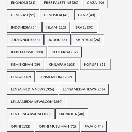
EKONOMI
(31)
FREE PALESTINE
(50)
GAZA
(92)
GENERASI
(92)
GENOSIDA
(43)
GEN Z
(43)
INDONESIA
(54)
ISLAM
(212)
ISRAEL
(50)
JUDI ONLINE
(54)
JUDOL
(35)
KAPITALIS
(26)
KAPITALISME
(330)
KELUARGA
(37)
KEMISKINAN
(39)
KHILAFAH
(108)
KORUPSI
(51)
LENSA
(149)
LENSA MEDIA
(239)
LENSA MEDIA NEWS
(326)
LENSAMEDIANEWS
(256)
LENSAMEDIANEWS.COM
(269)
LENTERA AKSARA
(100)
NARKOBA
(40)
OPINI
(132)
OPINI MUSLIMAH
(72)
PAJAK
(74)