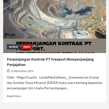
PT
Freeport
Indonesia
Bukan
Solusi
Tepat
Artikel
Opini
Perpanjangan Kontrak PT Freeport Memperpanjang
Penjajahan
13 December, 2023
Oleh : Mega Puspita LenSaMediaNews__Kementerian Energi
dan Sumber Daya Mineral (ESDM) buka suara tentang kepastian
perpanjangan Izin Usaha Pertambangan...
Read
Read More
more
about