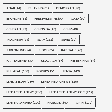
ANAK
(44)
BULLYING
(31)
DEMOKRASI
(90)
EKONOMI
(31)
FREE PALESTINE
(50)
GAZA
(92)
GENERASI
(92)
GENOSIDA
(43)
GEN Z
(43)
INDONESIA
(54)
ISLAM
(212)
ISRAEL
(50)
JUDI ONLINE
(54)
JUDOL
(35)
KAPITALIS
(26)
KAPITALISME
(330)
KELUARGA
(37)
KEMISKINAN
(39)
KHILAFAH
(108)
KORUPSI
(51)
LENSA
(149)
LENSA MEDIA
(239)
LENSA MEDIA NEWS
(326)
LENSAMEDIANEWS
(256)
LENSAMEDIANEWS.COM
(269)
LENTERA AKSARA
(100)
NARKOBA
(40)
OPINI
(132)