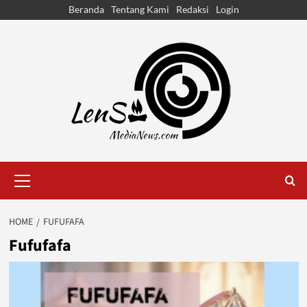
Skip
Beranda
Tentang Kami
Redaksi
Login
to
content
Primary
Menu
HOME
FUFUFAFA
Fufufafa