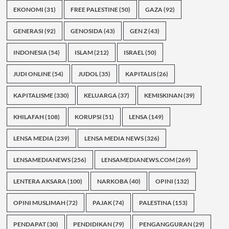
EKONOMI
(31)
FREE PALESTINE
(50)
GAZA
(92)
GENERASI
(92)
GENOSIDA
(43)
GEN Z
(43)
INDONESIA
(54)
ISLAM
(212)
ISRAEL
(50)
JUDI ONLINE
(54)
JUDOL
(35)
KAPITALIS
(26)
KAPITALISME
(330)
KELUARGA
(37)
KEMISKINAN
(39)
KHILAFAH
(108)
KORUPSI
(51)
LENSA
(149)
LENSA MEDIA
(239)
LENSA MEDIA NEWS
(326)
LENSAMEDIANEWS
(256)
LENSAMEDIANEWS.COM
(269)
LENTERA AKSARA
(100)
NARKOBA
(40)
OPINI
(132)
OPINI MUSLIMAH
(72)
PAJAK
(74)
PALESTINA
(153)
PENDAPAT
(30)
PENDIDIKAN
(79)
PENGANGGURAN
(29)