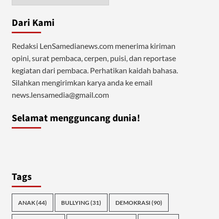
Dari Kami
Redaksi LenSamedianews.com menerima kiriman
opini, surat pembaca, cerpen, puisi, dan reportase
kegiatan dari pembaca. Perhatikan kaidah bahasa.
Silahkan mengirimkan karya anda ke email
news.lensamedia@gmail.com
Selamat mengguncang dunia!
Tags
ANAK
(44)
BULLYING
(31)
DEMOKRASI
(90)