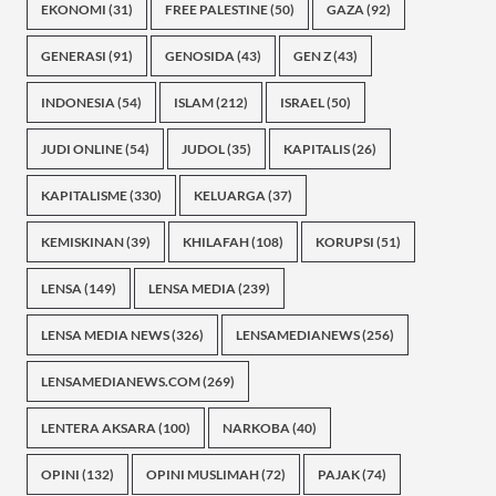
EKONOMI
(31)
FREE PALESTINE
(50)
GAZA
(92)
GENERASI
(91)
GENOSIDA
(43)
GEN Z
(43)
INDONESIA
(54)
ISLAM
(212)
ISRAEL
(50)
JUDI ONLINE
(54)
JUDOL
(35)
KAPITALIS
(26)
KAPITALISME
(330)
KELUARGA
(37)
KEMISKINAN
(39)
KHILAFAH
(108)
KORUPSI
(51)
LENSA
(149)
LENSA MEDIA
(239)
LENSA MEDIA NEWS
(326)
LENSAMEDIANEWS
(256)
LENSAMEDIANEWS.COM
(269)
LENTERA AKSARA
(100)
NARKOBA
(40)
OPINI
(132)
OPINI MUSLIMAH
(72)
PAJAK
(74)