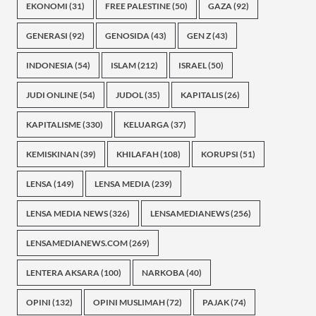
EKONOMI
(31)
FREE PALESTINE
(50)
GAZA
(92)
GENERASI
(92)
GENOSIDA
(43)
GEN Z
(43)
INDONESIA
(54)
ISLAM
(212)
ISRAEL
(50)
JUDI ONLINE
(54)
JUDOL
(35)
KAPITALIS
(26)
KAPITALISME
(330)
KELUARGA
(37)
KEMISKINAN
(39)
KHILAFAH
(108)
KORUPSI
(51)
LENSA
(149)
LENSA MEDIA
(239)
LENSA MEDIA NEWS
(326)
LENSAMEDIANEWS
(256)
LENSAMEDIANEWS.COM
(269)
LENTERA AKSARA
(100)
NARKOBA
(40)
OPINI
(132)
OPINI MUSLIMAH
(72)
PAJAK
(74)