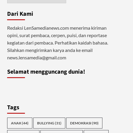
Dari Kami
Redaksi LenSamedianews.com menerima kiriman
opini, surat pembaca, cerpen, puisi, dan reportase
kegiatan dari pembaca. Perhatikan kaidah bahasa.
Silahkan mengirimkan karya anda ke email
news.lensamedia@gmail.com
Selamat mengguncang dunia!
Tags
ANAK
(44)
BULLYING
(31)
DEMOKRASI
(90)