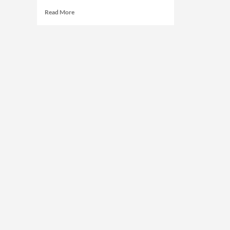
Read
Read More
more
about
Tim
FAKKTA:
Persoalan
Ekonomi
Bukan
Sekadar
Ubah
Rezim,
Tapi
Ganti
Sistem