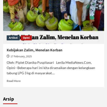
Artikel
Opini
Kebijakan Zalim, Menelan Korban
17 February, 2025
Oleh: Pipiet Dianika Puspitasari LenSa MediaNews.Com,
Opini--Beberapa hari ini kita diramaikan dengan kelangkaan
tabung LPG 3 kg di masyarakat....
Read
Read More
more
about
Kebijakan
Arsip
Zalim,
Menelan