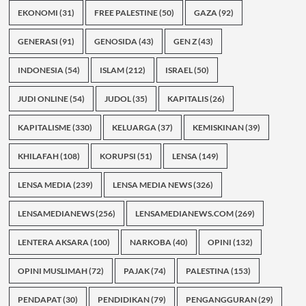
EKONOMI
(31)
FREE PALESTINE
(50)
GAZA
(92)
GENERASI
(91)
GENOSIDA
(43)
GEN Z
(43)
INDONESIA
(54)
ISLAM
(212)
ISRAEL
(50)
JUDI ONLINE
(54)
JUDOL
(35)
KAPITALIS
(26)
KAPITALISME
(330)
KELUARGA
(37)
KEMISKINAN
(39)
KHILAFAH
(108)
KORUPSI
(51)
LENSA
(149)
LENSA MEDIA
(239)
LENSA MEDIA NEWS
(326)
LENSAMEDIANEWS
(256)
LENSAMEDIANEWS.COM
(269)
LENTERA AKSARA
(100)
NARKOBA
(40)
OPINI
(132)
OPINI MUSLIMAH
(72)
PAJAK
(74)
PALESTINA
(153)
PENDAPAT
(30)
PENDIDIKAN
(79)
PENGANGGURAN
(29)