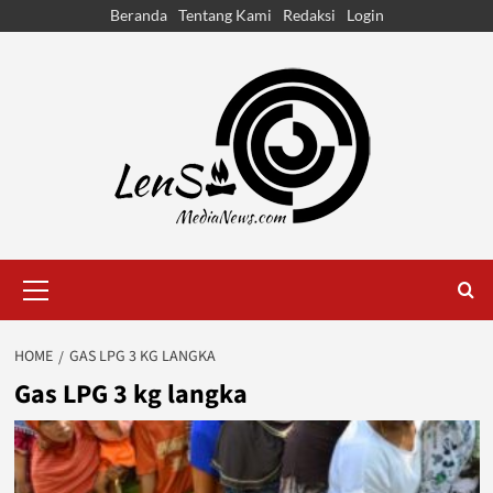
Skip
Beranda
Tentang Kami
Redaksi
Login
to
content
Primary
Menu
HOME
GAS LPG 3 KG LANGKA
Gas LPG 3 kg langka