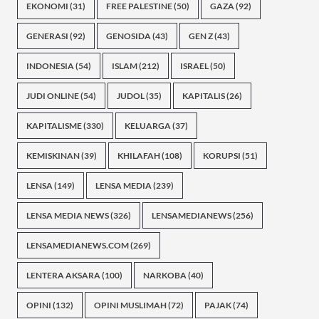
EKONOMI
(31)
FREE PALESTINE
(50)
GAZA
(92)
GENERASI
(92)
GENOSIDA
(43)
GEN Z
(43)
INDONESIA
(54)
ISLAM
(212)
ISRAEL
(50)
JUDI ONLINE
(54)
JUDOL
(35)
KAPITALIS
(26)
KAPITALISME
(330)
KELUARGA
(37)
KEMISKINAN
(39)
KHILAFAH
(108)
KORUPSI
(51)
LENSA
(149)
LENSA MEDIA
(239)
LENSA MEDIA NEWS
(326)
LENSAMEDIANEWS
(256)
LENSAMEDIANEWS.COM
(269)
LENTERA AKSARA
(100)
NARKOBA
(40)
OPINI
(132)
OPINI MUSLIMAH
(72)
PAJAK
(74)