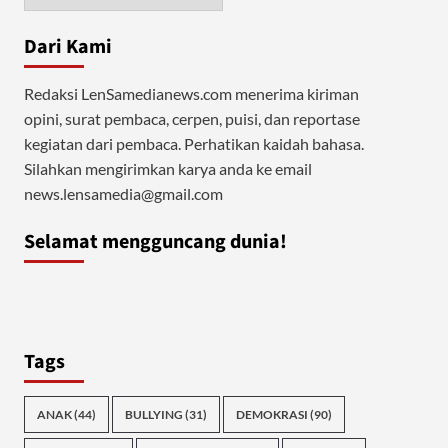
Dari Kami
Redaksi LenSamedianews.com menerima kiriman
opini, surat pembaca, cerpen, puisi, dan reportase
kegiatan dari pembaca. Perhatikan kaidah bahasa.
Silahkan mengirimkan karya anda ke email
news.lensamedia@gmail.com
Selamat mengguncang dunia!
Tags
ANAK
(44)
BULLYING
(31)
DEMOKRASI
(90)